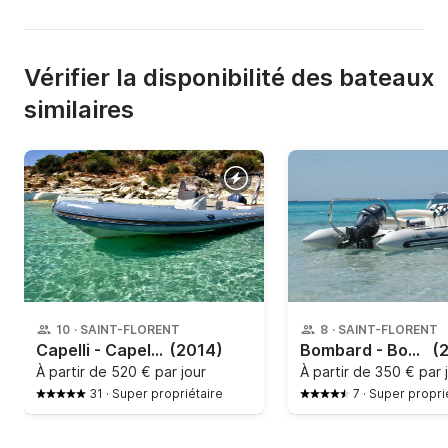
Vérifier la disponibilité des bateaux
similaires
10
·
SAINT-FLORENT
8
·
SAINT-FLORENT
Capelli - Capelli Tempest 700 Sun
(2014)
Bombard - Bombard Explorer 640
(
À partir de
520 € par jour
À partir de
350 € par 
31
·
Super propriétaire
7
·
Super propri