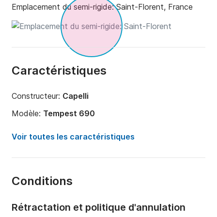
Emplacement du semi-rigide:
Saint-Florent, France
Caractéristiques
Constructeur:
Capelli
Modèle:
Tempest 690
Puissance moteur:
200cv
Voir toutes les caractéristiques
Longueur:
6m
Année:
2010
Conditions
Capacité à bord:
10 personnes
Rétractation et politique d'annulation