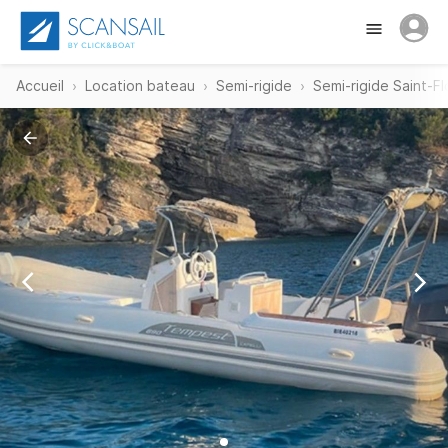
Accueil
Location bateau
Semi-rigide
Semi-rigide Saint-Fl