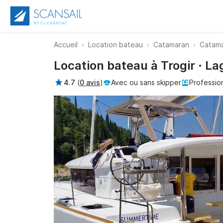
Accueil
Location bateau
Catamaran
Catama
Location bateau à Trogir · L
4.7
(
0 avis
)
Avec ou sans skipper
Professio