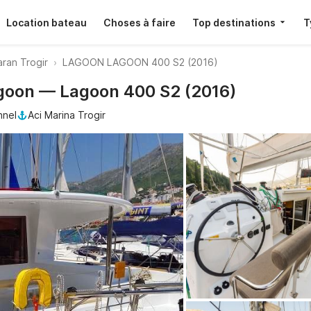
Location bateau
Choses à faire
Top destinations
T
ran Trogir
LAGOON LAGOON 400 S2 (2016)
agoon — Lagoon 400 S2 (2016)
nnel
Aci Marina Trogir