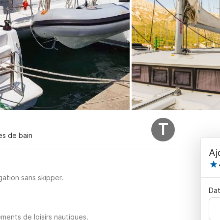
T
les de bain
Aj
ation sans skipper.
Dat
ments de loisirs nautiques.