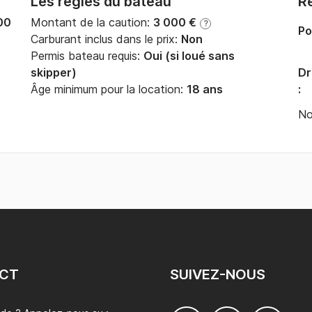
Les règles du bateau
Ré
00
Montant de la caution:
3 000 €
?
Po
Carburant inclus dans le prix:
Non
Permis bateau requis:
Oui (si loué sans
skipper)
Dr
Âge minimum pour la location:
18 ans
:
No
CT
SUIVEZ-NOUS