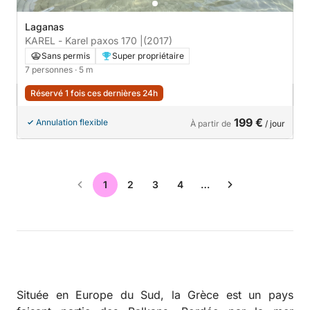
Laganas
KAREL - Karel paxos 170 |
(2017)
Sans permis
Super propriétaire
7 personnes
· 5 m
Réservé 1 fois ces dernières 24h
199 €
Annulation flexible
À partir de
/ jour
1
2
3
4
…
Située en Europe du Sud, la Grèce est un pays