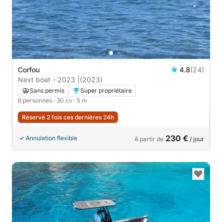
Corfou
4.8
(24)
Next boat - 2023 |
(2023)
Sans permis
Super propriétaire
6 personnes
· 30 cv
· 5 m
Réservé 2 fois ces dernières 24h
230 €
Annulation flexible
À partir de
/ jour