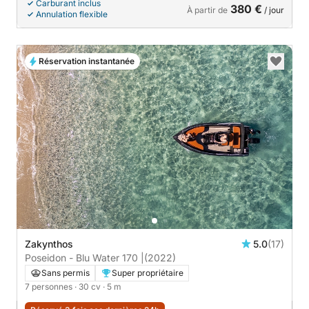
Carburant inclus
380 €
À partir de
/ jour
Annulation flexible
Réservation instantanée
Zakynthos
5.0
(17)
Poseidon - Blu Water 170 |
(2022)
Sans permis
Super propriétaire
7 personnes
· 30 cv
· 5 m