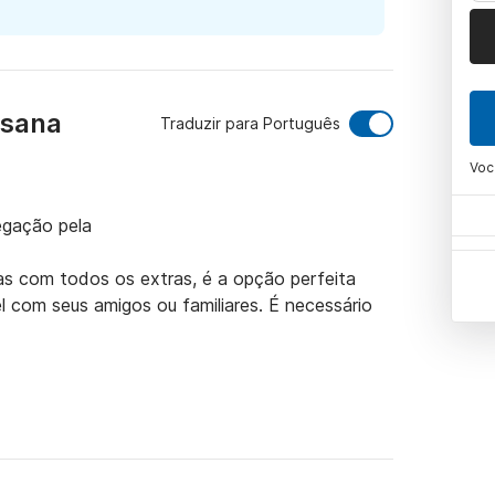
usana
Traduzir para Português
Voc
gação pela

s com todos os extras, é a opção perfeita 
l com seus amigos ou familiares. É necessário 
tooth com alto-falantes externos - Carregador 
 Rádio VHF - Escada de banheiro - Solário com 
proa - Motor de popa Suzuki 115cv (consumo 
m da mesma forma) - Todo o equipamento de 