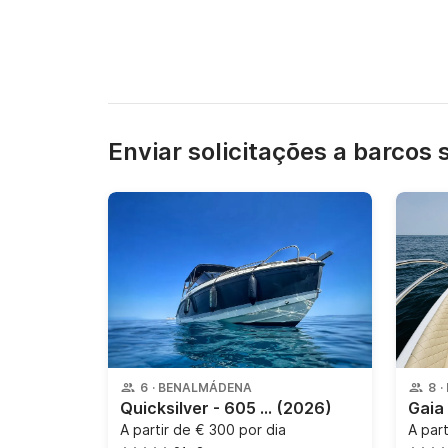
Enviar solicitações a barcos 
6
·
BENALMÁDENA
8
·
Quicksilver - 605 ACTIV CRUISER
(2026)
A partir de
€ 300 por dia
A par