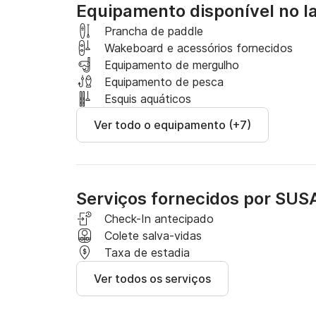
Equipamento disponível no l
* O aluguel de meio dia corresponde a 4 horas 
Prancha de paddle
Wakeboard e acessórios fornecidos
VOCÊ ESCOLHE O HORÁRIO de meio dia ou dia 
Equipamento de mergulho
Equipamento de pesca
Esquis aquáticos
Ver todo o equipamento (+7)
Serviços fornecidos por SU
Check-In antecipado
Colete salva-vidas
Taxa de estadia
Ver todos os serviços