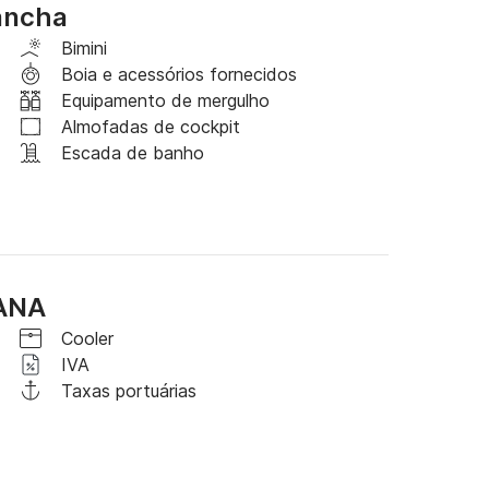
ancha
e o aluguel de dia inteiro a 6 horas.

Bimini
Boia e acessórios fornecidos
inteiro no intervalo de tempo das 9h às 20h.
Equipamento de mergulho
Almofadas de cockpit
Escada de banho
SANA
Cooler
IVA
Taxas portuárias