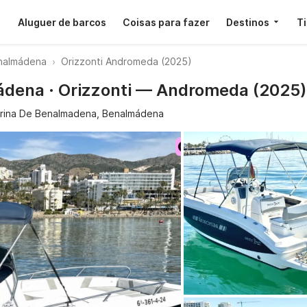
Aluguer de barcos
Coisas para fazer
Destinos
T
nalmádena
Orizzonti Andromeda (2025)
ádena · Orizzonti — Andromeda (2025)
rina De Benalmadena, Benalmádena