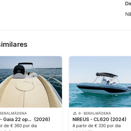
Di
Nã
similares
BENALMÁDENA
8
·
BENALMÁDENA
Gaia - Gaia 22 open
(2026)
NIREUS - CL620
(2024)
tir de
€ 360 por dia
A partir de
€ 330 por dia