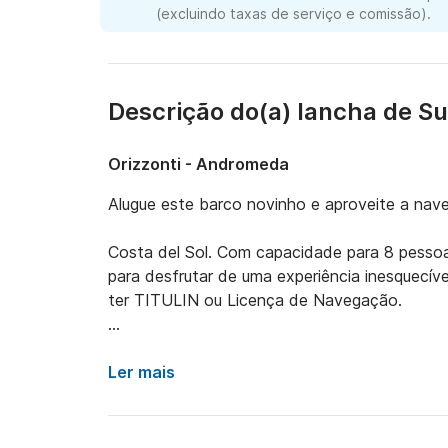
(excluindo taxas de serviço e comissão).
Descrição do(a) lancha de S
Orizzonti - Andromeda
Alugue este barco novinho e aproveite a nave
Costa del Sol. Com capacidade para 8 pessoa
para desfrutar de uma experiência inesquecíve
ter TITULIN ou Licença de Navegação.

Inclui: - Sonda GPS Plotter - Rádio USB Blue
USB - Toldo Bimini - Plataformas de banho -
Ler mais
assentos acolchoados - Mesa para comer na 
mínimo, menos de 150 motores que funciona
segurança.
