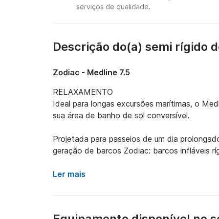
serviços de qualidade.
Descrição do(a) semi rígido 
Zodiac - Medline 7.5
RELAXAMENTO

Ideal para longas excursões marítimas, o Medli
sua área de banho de sol conversível.

Projetada para passeios de um dia prolongado
geração de barcos Zodiac: barcos infláveis r
layout permite que o convés seja transforma
criando um espaço de "praia particular".

Ler mais
ESPAÇO

O layout do convés oferece modularidade exc
Equipamento disponível no s