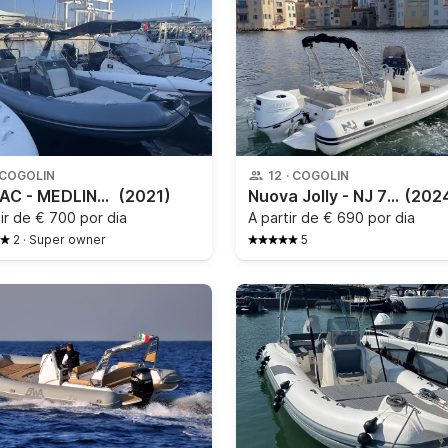
COGOLIN
12
·
COGOLIN
ZODIAC - MEDLINE 7.5
(2021)
Nuova Jolly - NJ 700 XL
(202
tir de
€ 700 por dia
A partir de
€ 690 por dia
2
·
Super owner
5