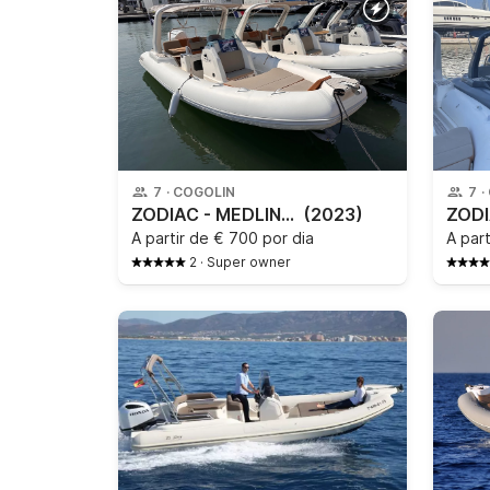
7
·
COGOLIN
7
·
ZODIAC - MEDLINE 7.5
(2023)
A partir de
€ 700 por dia
A par
2
·
Super owner