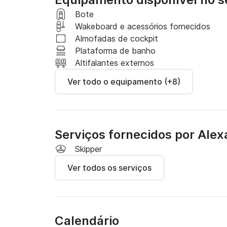
áreas para banhos de sol são espaçosas e fác
confortável e segura. Tomar sol, almoçar ou na
Bote
Wakeboard e acessórios fornecidos
Capacidade para 8 pessoas se o barco for alu
Almofadas de cockpit
Plataforma de banho
O conforto único do estofamento, o extenso
Altifalantes externos
tubos... Cada detalhe é resultado da experiên
Ver todo o equipamento (+8)
conhecimento do mar.
Serviços fornecidos por Ale
Skipper
Ver todos os serviços
Calendário