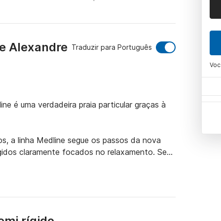
de Alexandre
Traduzir para Português
Voc
ne é uma verdadeira praia particular graças à 
s, a linha Medline segue os passos da nova 
ígidos claramente focados no relaxamento. Seu 
do em uma ampla área para banhos de sol, 
epcional: a movimentação a bordo é fluida, as 
emi rígido