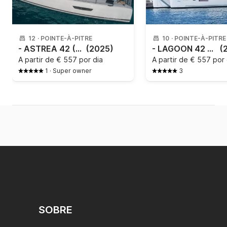
12
·
POINTE-À-PITRE
10
·
POINTE-À-PITRE
- ASTREA 42 (4 CAB + 2 / 4 SDB)
(2025)
- LAGOON 42 2025
(
A partir de
€ 557 por dia
A partir de
€ 557 por 
1
·
Super owner
3
SOBRE