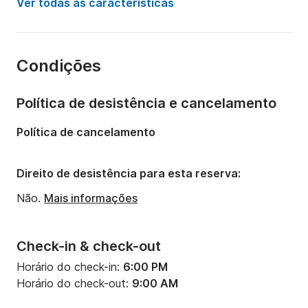
Ver todas as características
Número de cabinas:
4
Número de camas:
10
Condições
Número de banheiros:
4
Comprimento:
12m
Política de desistência e cancelamento
Calado:
0m
Política de cancelamento
Potência do motor:
0cv
Direito de desistência para esta reserva:
Não.
Mais informações
Check-in & check-out
Horário do check-in:
6:00 PM
Horário do check-out:
9:00 AM