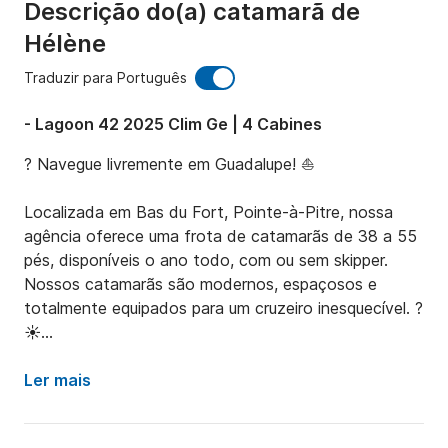
Descrição do(a) catamarã de
Hélène
Traduzir para Português
- Lagoon 42 2025 Clim Ge | 4 Cabines
? Navegue livremente em Guadalupe! ⛵

Localizada em Bas du Fort, Pointe-à-Pitre, nossa 
agência oferece uma frota de catamarãs de 38 a 55 
pés, disponíveis o ano todo, com ou sem skipper. 
Nossos catamarãs são modernos, espaçosos e 
totalmente equipados para um cruzeiro inesquecível. ?
☀️

? Lagoon 42 – O equilíbrio perfeito entre conforto e 
Ler mais
desempenho
