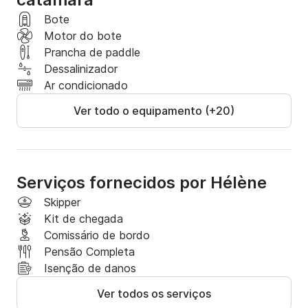
tranquilidade de uma ilha preservada.

Bote
A costa de Basse-Terre: Navegue até a Reserva 
Motor do bote
Cousteau, um local espetacular para mergulho.

Prancha de paddle
Dessalinizador
? Reserve já seu Lagoon 42 e parta para explorar os 
Ar condicionado
tesouros de Guadalupe e do Caribe! ?

Ver todo o equipamento (+20)
? Entre em contato conosco para mais informações.

Hélène
Serviços fornecidos por Hélène
Skipper
Kit de chegada
Comissário de bordo
Pensão Completa
Isenção de danos
Ver todos os serviços