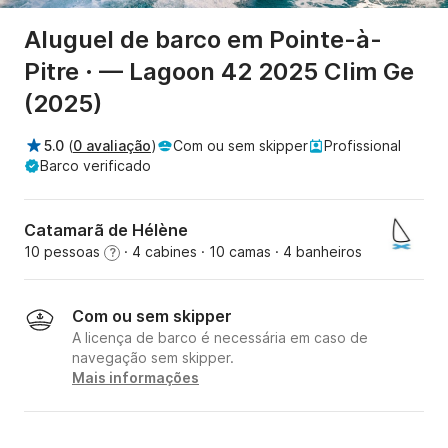
Aluguel de barco em Pointe-à-
Pitre · — Lagoon 42 2025 Clim Ge
(2025)
5.0
(
0 avaliação
)
Com ou sem skipper
Profissional
Barco verificado
Catamarã de Hélène
10 pessoas
· 4 cabines
· 10 camas
· 4 banheiros
?
Com ou sem skipper
A licença de barco é necessária em caso de
navegação sem skipper.
Mais informações