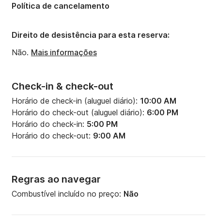
Política de cancelamento
Número de banheiros:
5
Potência do motor:
4000cv
Direito de desistência para esta reserva:
Não.
Mais informações
Check-in & check-out
Horário de check-in (aluguel diário):
10:00 AM
Horário do check-out (aluguel diário):
6:00 PM
Horário do check-in:
5:00 PM
Horário do check-out:
9:00 AM
Regras ao navegar
Combustível incluído no preço:
Não