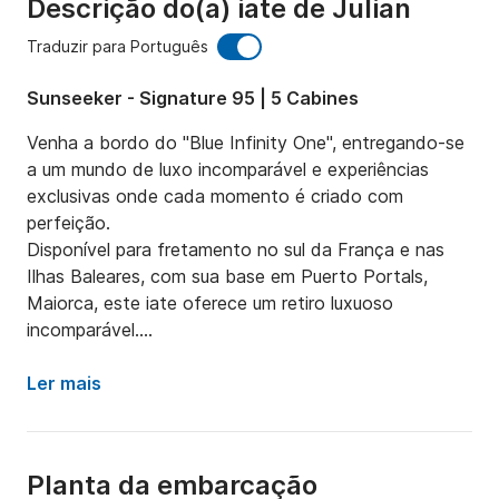
Descrição do(a) iate de Julian
Traduzir para Português
Sunseeker - Signature 95 | 5 Cabines
Venha a bordo do "Blue Infinity One", entregando-se 
a um mundo de luxo incomparável e experiências 
exclusivas onde cada momento é criado com 
perfeição. 

Disponível para fretamento no sul da França e nas 
Ilhas Baleares, com sua base em Puerto Portals, 
Maiorca, este iate oferece um retiro luxuoso 
incomparável.

O Signature 95 personalizado, criado exclusivamente 
Ler mais
para Meros, simboliza a fusão de estilo e substância. 
Suas linhas elegantes e ininterruptas definem um 
perfil marcante. O espaçoso Fly deck possui uma 
Planta da embarcação
jacuzzi, e a casa do piloto elevada e as cabines de 