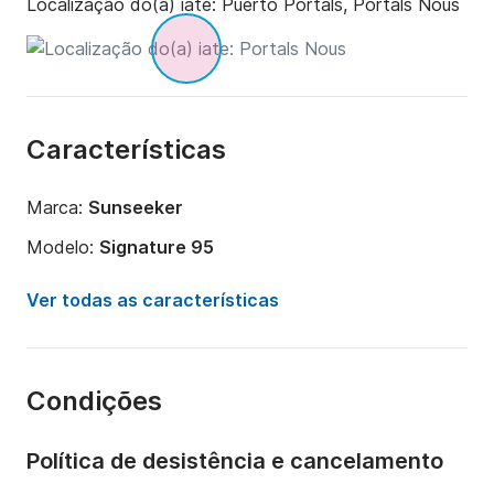
Localização do(a) iate:
Puerto Portals, Portals Nous
Características
Marca:
Sunseeker
Modelo:
Signature 95
Ano:
2023
Ver todas as características
Comprimento:
28m
Capacidade a bordo:
12 pessoas
Condições
Tripulação:
4 membros
Número de cabinas:
5
Política de desistência e cancelamento
Número de camas:
12