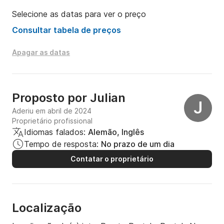
*cabines permitem 10 adultos + 2 crianças nos 
Selecione as datas para ver o preço
pullmans duplos
Consultar tabela de preços
Apagar as datas
Proposto por
Julian
J
Aderiu em abril de 2024
Proprietário profissional
Idiomas falados:
Alemão, Inglês
Tempo de resposta:
No prazo de um dia
Contatar o proprietário
Localização