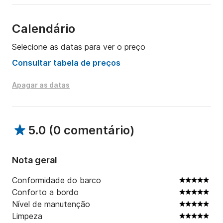
equipamentos de segurança e motor potente para 
uma navegação tranquila.

Calendário
Com nosso capitão experiente no comando, você 
Selecione as datas para ver o preço
pode relaxar e aproveitar ao máximo seu dia no mar, 
seja explorando enseadas isoladas, praticando 
Consultar tabela de preços
mergulho com snorkel ou simplesmente navegando ao 
longo da costa. 

Apagar as datas
Reserve agora e desfrute de uma experiência 
marítima excepcional!
5.0
(
0 comentário
)
Nota geral
Conformidade do barco
Conforto a bordo
Nível de manutenção
Limpeza