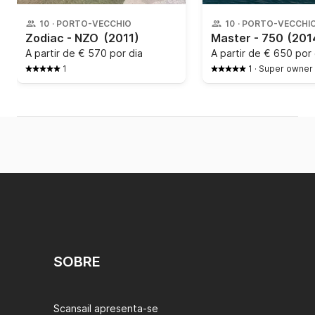
10
·
PORTO-VECCHIO
10
·
PORTO-VECCHI
Zodiac - NZO
(2011)
Master - 750
(201
A partir de
€ 570 por dia
A partir de
€ 650 por 
1
1
·
Super owner
SOBRE
Scansail apresenta-se