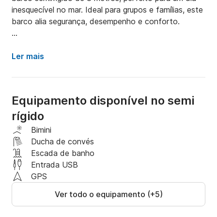
inesquecível no mar. Ideal para grupos e famílias, este 
barco alia segurança, desempenho e conforto.

**Principais características:**

Ler mais
- **Dimensões:** 8 metros de comprimento, 
oferecendo excelente estabilidade no mar.

- **Espaços espaçosos:** Desfrute de um amplo 
Equipamento disponível no semi
deck frontal e traseiro, ideal para tomar sol, relaxar 
rígido
ou compartilhar uma refeição ao ar livre.

**Conforto:** Projetado para oferecer conforto 
Bimini
com assentos acolchoados, um bimini para sombra e 
Ducha de convés
fácil acesso para nadar.

Escada de banho
- **Equipamento:** Equipado com sistema de áudio 
Entrada USB
Bluetooth, GPS, capota bimini e escada de natação.

GPS
- **Capacidade:** Pode acomodar 
Ver todo o equipamento (+5)
confortavelmente até 10 pessoas.

- **Segurança:** Equipado com coletes salva-vidas, 