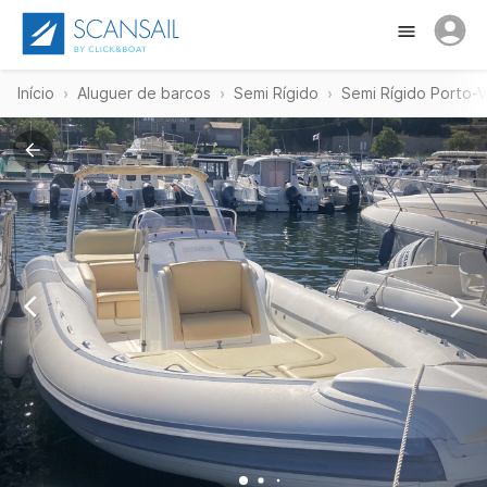
Início
Aluguer de barcos
Semi Rígido
Semi Rígido Porto-