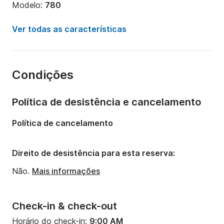
Modelo:
780
Potência do motor:
250cv
Ver todas as características
Comprimento:
8m
Ano:
2015
Condições
Capacidade a bordo:
8 pessoas
Política de desistência e cancelamento
Política de cancelamento
Direito de desistência para esta reserva:
Não.
Mais informações
Check-in & check-out
Horário do check-in:
9:00 AM