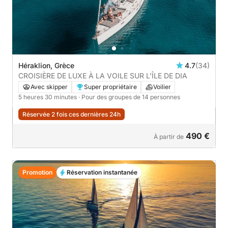
Héraklion, Grèce
4.7
(34)
CROISIÈRE DE LUXE À LA VOILE SUR L'ÎLE DE DIA
Avec skipper
Super propriétaire
Voilier
5 heures 30 minutes
· Pour des groupes de 14 personnes
Réservée 2 fois ces dernières 24h
490 €
À partir de
Promotion
Réservation instantanée