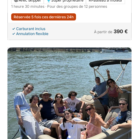
Avec skipper
Super propriétaire
Bateau à moteur
1 heure 30 minutes
· Pour des groupes de 12 personnes
Réservée 5 fois ces dernières 24h
Carburant inclus
390 €
À partir de
Annulation flexible