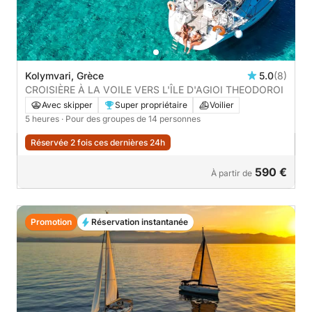
Kolymvari, Grèce
5.0
(8)
CROISIÈRE À LA VOILE VERS L'ÎLE D'AGIOI THEODOROI
Avec skipper
Super propriétaire
Voilier
5 heures
· Pour des groupes de 14 personnes
Réservée 2 fois ces dernières 24h
590 €
À partir de
Promotion
Réservation instantanée