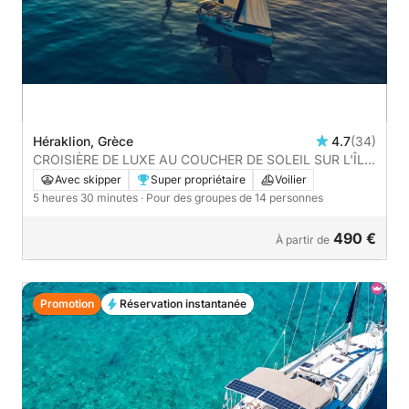
Héraklion, Grèce
4.7
(34)
CROISIÈRE DE LUXE AU COUCHER DE SOLEIL SUR L'ÎLE
DE DIA
Avec skipper
Super propriétaire
Voilier
5 heures 30 minutes
· Pour des groupes de 14 personnes
490 €
À partir de
Promotion
Réservation instantanée