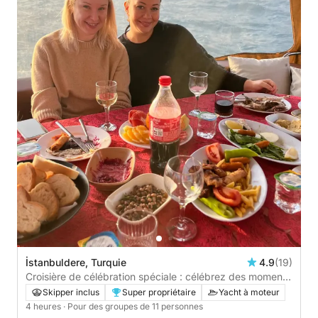
İstanbuldere, Turquie
4.9
(19)
Croisière de célébration spéciale : célébrez des moments
uniques lors d'une croisière sur le Bosphore
Skipper inclus
Super propriétaire
Yacht à moteur
4 heures
· Pour des groupes de 11 personnes