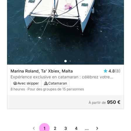
Marina Roland, Ta' Xbiex, Malta
4.8
(8)
Expérience exclusive en catamaran : célébrez votre
occasion spéciale en mer
Avec skipper
Catamaran
8 heures
· Pour des groupes de 15 personnes
950 €
À partir de
1
2
3
4
…