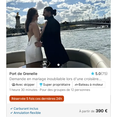
Port de Grenelle
5.0
(75)
Demande en mariage inoubliable lors d'une croisière
privée sur la Seine - 1h30
Avec skipper
Super propriétaire
Bateau à moteur
1 heure 30 minutes
· Pour des groupes de 12 personnes
Réservée 5 fois ces dernières 24h
Carburant inclus
390 €
À partir de
Annulation flexible