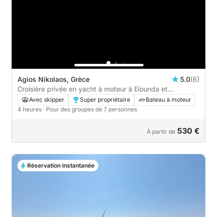
Agios Nikolaos, Grèce
5.0
(6)
Croisière privée en yacht à moteur à Elounda et
Spinalonga (4 à 6 heures)
Avec skipper
Super propriétaire
Bateau à moteur
4 heures
· Pour des groupes de 7 personnes
530 €
À partir de
Réservation instantanée