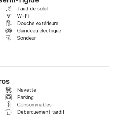
l/nm. 

 bateau se situe entre 24 et 32 nœuds et sa 
Taud de soleil
Wi-Fi
Douche extérieure
Guindeau électrique
Sondeur
ros
Navette
Parking
Consommables
Débarquement tardif