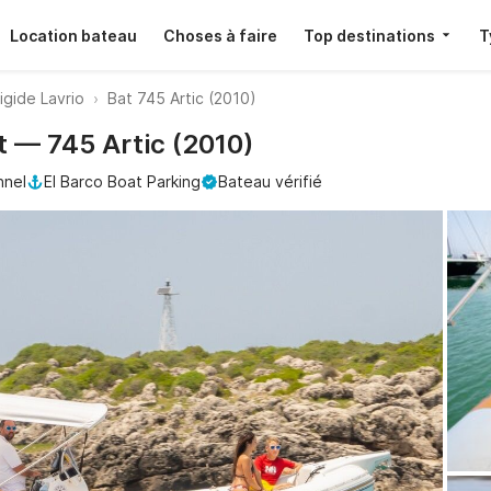
Location bateau
Choses à faire
Top destinations
T
igide Lavrio
Bat 745 Artic (2010)
t — 745 Artic (2010)
nnel
El Barco Boat Parking
Bateau vérifié