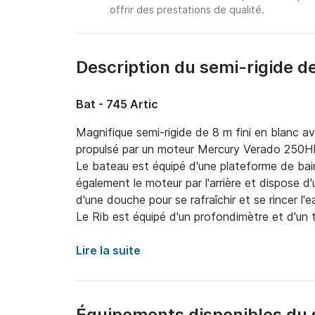
offrir des prestations de qualité.
Description du semi-rigide d
Bat - 745 Artic
Magnifique semi-rigide de 8 m fini en blanc a
propulsé par un moteur Mercury Verado 250HP
Le bateau est équipé d'une plateforme de bain
également le moteur par l'arrière et dispose d
d'une douche pour se rafraîchir et se rincer l'ea
Le Rib est équipé d'un profondimètre et d'un 
audio marin de haute qualité pour vos besoins
Pour la protection solaire, le bateau dispose d
Lire la suite
de sécurité arrière du Rib jusqu'à l'avant de l
et de détente suffisant.

Le Rib dispose de 2 réservoirs de carburant d'
Équipements disponibles du 