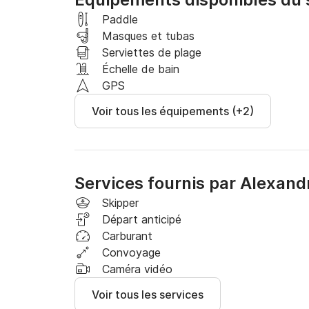
consommation du moteur varie de 1,6 l/nm à 2 
La vitesse de croisière la plus confortable du
Paddle
vitesse de pointe est d'environ 46 nœuds.
Masques et tubas
Serviettes de plage
Échelle de bain
GPS
Voir tous les équipements (+2)
Services fournis par Alexand
Skipper
Départ anticipé
Carburant
Convoyage
Caméra vidéo
Voir tous les services