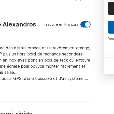
e Alexandros
Traduire en Français
Vou
vec des détails orange et un revêtement orange, 
 plus un hors-bord de rechange secondaire.

 en inox avec pont en bois de teck qui entoure 
'une échelle pour pouvoir monter facilement et 
u salée.

traceur GPS, d'une boussole et d'un système 
 musicaux à bord.

'un Bimini blanc s'étendant sur G depuis l'arceau 
a console centrale, offrant un espace d'ombrage 
une capacité de 200 litres chacun et la 
semi-rigide