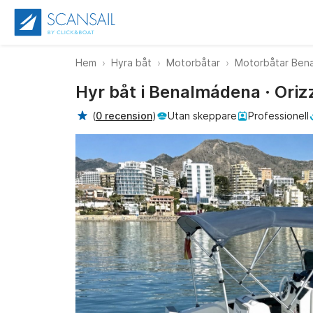
Hem
Hyra båt
Motorbåtar
Motorbåtar Ben
Hyr båt i Benalmádena · Ori
(
0 recension
)
Utan skeppare
Professionell