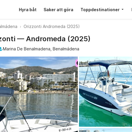
Hyra båt
Saker att göra
Toppdestinationer
almádena
Orizzonti Andromeda (2025)
zzonti — Andromeda (2025)
Marina De Benalmadena, Benalmádena