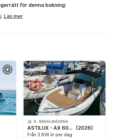
gerrätt för denna bokning:
j.
Läs mer
8
·
BENALMÁDENA
ASTILUX - AX 600 OPEN
(2026)
Från
3 836 kr per dag