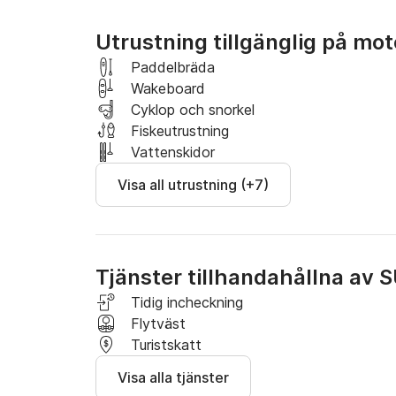
- Bord att äta vid fören - Suzuki 115cv utomb
motorer som kör likadant) - All säkerhetsutrust
Utrustning tillgänglig på mo
* Halvdagshyra motsvarar 4 timmar och helda
Paddelbräda
Wakeboard
DU VÄLJER SCHEMA för en halv dag eller en hel
Cyklop och snorkel
Fiskeutrustning
Vattenskidor
Visa all utrustning (+7)
Tjänster tillhandahållna av
Tidig incheckning
Flytväst
Turistskatt
Visa alla tjänster