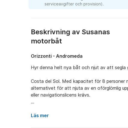
serviceavgifter och provision).
Beskrivning av Susanas
motorbåt
Orizzonti - Andromeda
Hyr denna helt nya båt och njut av att segla
Costa del Sol. Med kapacitet för 8 personer m
alternativet för att njuta av en oförglömlig up
eller navigationslicens krävs.

Inkluderar: - GPS-plottersond - USB Bluetoot
Läs mer
Bimini-markis - Badplattformar - VHF-radio 