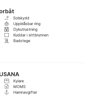
ordsmotor (minsta förbrukning, mindre än 150 
ning.

torbåt
gshyra 6 timmar.

Solskydd
Uppblåsbar ring
 dag i tidsluckan från 9:00 till 20:00.
Dykutrustning
Kuddar i sittbrunnen
Badstege
 SUSANA
Kylare
MOMS
Hamnavgifter