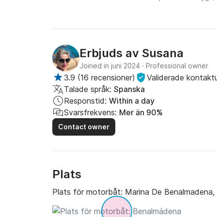
Erbjuds av
Susana
Joined in juni 2024
·
Professional owner
3.9
(
16 recensioner
)
Validerade kontaktu
Talade språk:
Spanska
Responstid:
Within a day
Svarsfrekvens:
Mer än 90%
Contact owner
Plats
Plats för motorbåt:
Marina De Benalmadena,