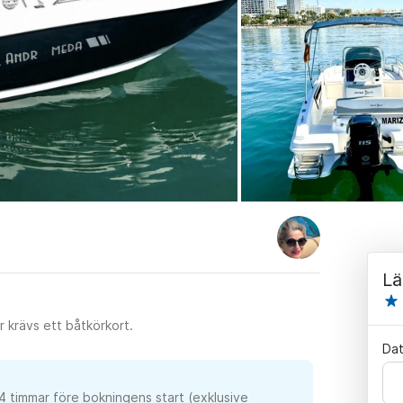
Lä
 krävs ett båtkörkort.
Da
24 timmar före bokningens start (exklusive