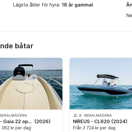
Lägsta ålder för hyra:
18 år gammal
Ån
Ne
ande båtar
BENALMÁDENA
8
·
BENALMÁDENA
Gaia - Gaia 22 open
(2026)
NIREUS - CL620
(2024)
 062 kr per dag
Från
3 724 kr per dag