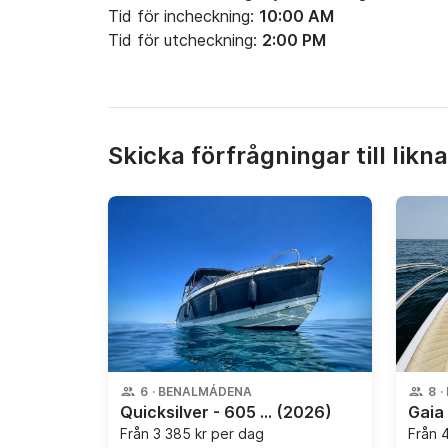
Tid för incheckning:
10:00 AM
Tid för utcheckning:
2:00 PM
Skicka förfrågningar till likn
6
·
BENALMÁDENA
8
·
Quicksilver - 605 ACTIV CRUISER
(2026)
Från
3 385 kr per dag
Från
4