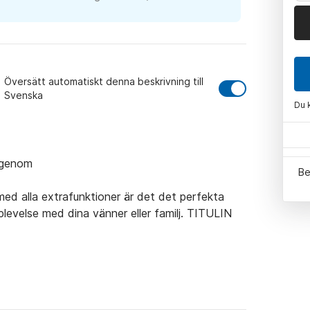
Översätt automatiskt denna beskrivning till
Svenska
Du 
 genom

Be
ed alla extrafunktioner är det det perfekta 
plevelse med dina vänner eller familj. TITULIN 
h-radio med yttre högtalare - USB-laddare - 
- Badrumsstege - Solarium med vadderade säten 