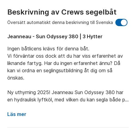
Beskrivning av Crews segelbåt
Översätt automatiskt denna beskrivning till Svenska
Jeanneau - Sun Odyssey 380 | 3 Hytter
Ingen båtlicens krävs för denna båt.

Vi förväntar oss dock att du har viss erfarenhet av 
liknande fartyg. Har du ingen erfarenhet ännu? Då 
kan vi ordna en seglingsutbildning åt dig om så 
önskas.

Ny uthyrning 2025! Jeanneau Sun Odyssey 380 har 
en hydraulisk lyftköl, med vilken du kan segla både på 
Vadehavet och på de frisiska sjöarna. Fartyget är 
extremt lämpligt för både familjesemestrar och 
Läs mer
sportiga seglingsturer.

Jeanneau SO 380 är en riktig seglare. Med den 