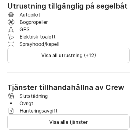
hydrauliska lyftkölen kan detta fartyg seglas på grunt 
Utrustning tillgänglig på segelbåt
vatten, men när kölen är på maximalt djup är detta 
fartyg en mycket snabb, sportig och stabil seglare! 
Autopilot
OBSERVERA ATT DETTA FARTYG INTE KAN 
Bogpropeller
TÖMNAS!
GPS
Elektrisk toalett
Sprayhood/kapell
Visa all utrustning (+12)
Tjänster tillhandahållna av Crew
Slutstädning
Övrigt
Hanteringsavgift
Visa alla tjänster