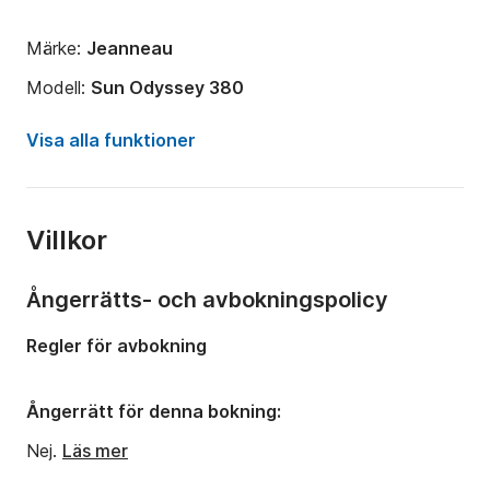
Märke:
Jeanneau
Modell:
Sun Odyssey 380
År:
2025
Visa alla funktioner
Kapacitet ombord:
6 personer
Antal kabiner:
3
Villkor
Antal bäddar:
6
Antal badrum:
1
Ångerrätts- och avbokningspolicy
Längd:
11.22m
Regler för avbokning
Bredd:
3.76m
Djupgående:
2.7m
Ångerrätt för denna bokning:
Motorstyrka:
40hk
Nej.
Läs mer