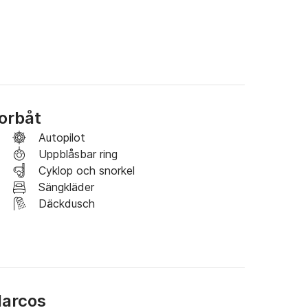
ma utomhussängar med möjlighet att luta sig 
h bergen samtidigt.

r i ett bekvämt förfogande. 

torbåt
Autopilot
Uppblåsbar ring
Cyklop och snorkel
Sängkläder
Däckdusch
Marcos