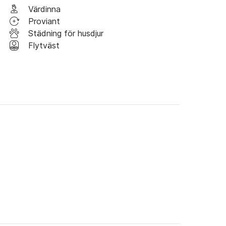
Värdinna
åga om tillgänglighet.

Proviant
Städning för husdjur
aldrig kommer att glömma.

Flytväst