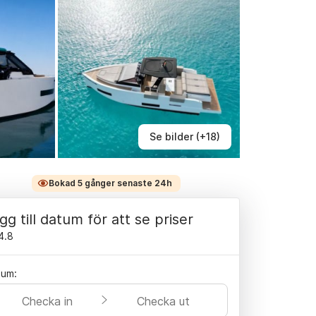
Se bilder (+18)
Bokad 5 gånger senaste 24h
gg till datum för att se priser
4.8
tum:
Checka in
Checka ut