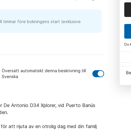
24 timmar före bokningens start (exklusive
Du 
Översätt automatiskt denna beskrivning till
Be
Svenska
er De Antonio D34 Xplorer, vid Puerto Banús 
en.

ör att njuta av en otrolig dag med din familj 