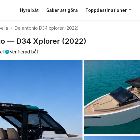
Hyra båt
Saker att göra
Toppdestinationer
ella
De antonio D34 xplorer (2022)
nio — D34 Xplorer (2022)
ell
Verifierad båt