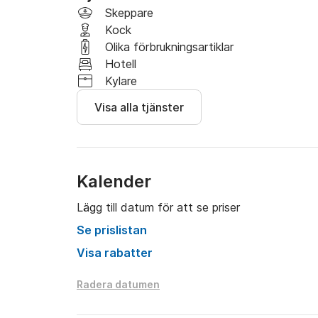
Skeppare
Jetski-alternativ tillgängligt med föregående fr
Kock
Olika förbrukningsartiklar
Du kommer att få en oförglömlig dag som du 
Hotell
Kylare
Kom och navigera med oss.
Visa alla tjänster
Kalender
Lägg till datum för att se priser
Se prislistan
Visa rabatter
Radera datumen