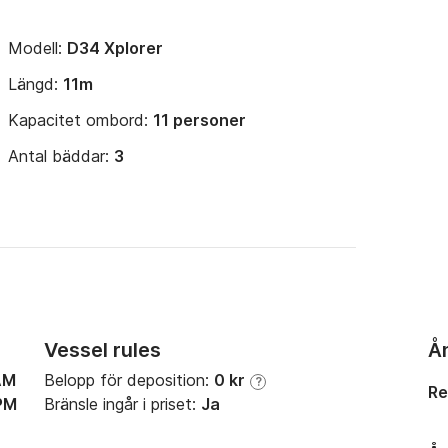
Modell:
D34 Xplorer
Längd:
11m
Kapacitet ombord:
11 personer
Antal bäddar:
3
Vessel rules
Å
AM
Belopp för deposition:
0 kr
?
Re
PM
Bränsle ingår i priset:
Ja