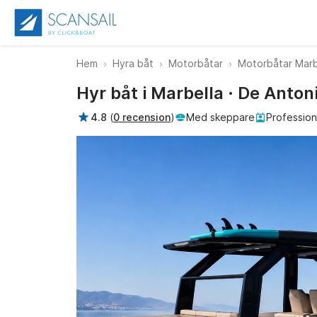
Hem
Hyra båt
Motorbåtar
Motorbåtar Marb
Hyr båt i Marbella · De Anto
4.8
(
0 recension
)
Med skeppare
Profession