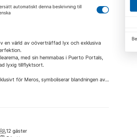
rsätt automatiskt denna beskrivning till
enska
Be
v en värld av oöverträffad lyx och exklusiva 
rfektion. 

Balearerna, med sin hemmabas i Puerto Portals, 
lyxig tillflyktsort.

klusivt för Meros, symboliserar blandningen av 
jer definierar en slående profil. Det rymliga Fly-
thuset och dedikerade nedre gästhytterna ger 
 inslag finns på huvuddäcket, den spektakulära 
 av en perfekt designad salong med en varm 
r yachtens eleganta inställning till klass.

äster* över natten, det finns 5 eleganta och 
12 gäster