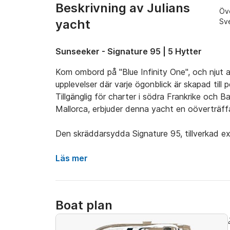
Beskrivning av Julians
Öve
yacht
Sv
Sunseeker - Signature 95 | 5 Hytter
Kom ombord på "Blue Infinity One", och njut a
upplevelser där varje ögonblick är skapad till pe
Tillgänglig för charter i södra Frankrike och 
Mallorca, erbjuder denna yacht en oöverträffad 
Den skräddarsydda Signature 95, tillverkad ex
stil och substans. Dess eleganta, oavbrutna lin
däcket har en jacuzzi, och det upphöjda pilo
Läs mer
komfort och avskildhet. Yachtens mest kräsna
masterkabinen i duplex, kompletterad endast
men ändå minimalistisk palett, som förkroppsliga
Boat plan
Vackert inredda och catering för upp till 12 g