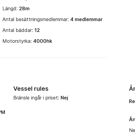
Längd:
28m
Antal besättningsmedlemmar:
4 medlemmar
Antal bäddar:
12
Motorstyrka:
4000hk
Vessel rules
Å
Bränsle ingår i priset:
Nej
Re
PM
Ån
Ne