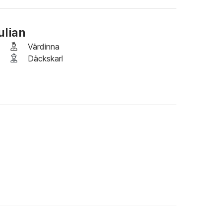
ulian
Värdinna
 dubbla pullmans
Däckskarl