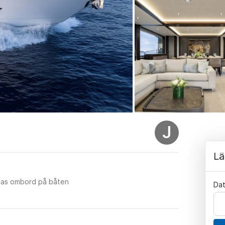
J
Lä
nnas ombord på båten
Da