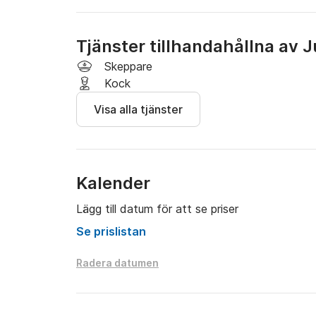
- Snorkelutrustning

30 % APA krävs

Tjänster tillhandahållna av J
Skeppare
*hytterna har plats för 10 vuxna + 2 barn på
Kock
Visa alla tjänster
Kalender
Lägg till datum för att se priser
Se prislistan
Radera datumen