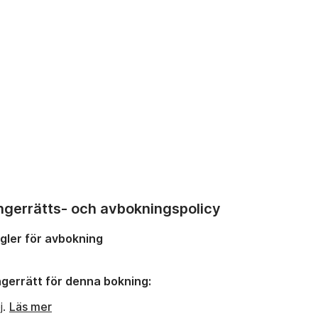
ngerrätts- och avbokningspolicy
gler för avbokning
gerrätt för denna bokning:
j.
Läs mer