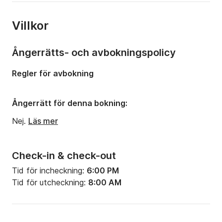
Antal bäddar:
10
Villkor
Antal badrum:
2
Längd:
14m
Ångerrätts- och avbokningspolicy
Bredd:
4m
Regler för avbokning
Djupgående:
2.47m
Motorstyrka:
80hk
Ångerrätt för denna bokning:
Nej.
Läs mer
Check-in & check-out
Tid för incheckning:
6:00 PM
Tid för utcheckning:
8:00 AM