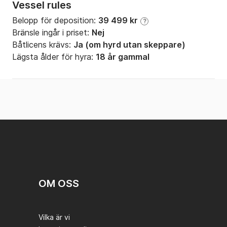
Vessel rules
Belopp för deposition:
39 499 kr
?
Bränsle ingår i priset:
Nej
Båtlicens krävs:
Ja (om hyrd utan skeppare)
Lägsta ålder för hyra:
18 år gammal
OM OSS
Vilka är vi