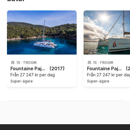
15
·
TROGIR
15
·
TROGIR
Fountaine Pajot - Saba 50
(2017)
Fountaine Pajot - Saba 50
(
Från
27 247 kr per dag
Från
27 247 kr per da
Super-ägare
Super-ägare