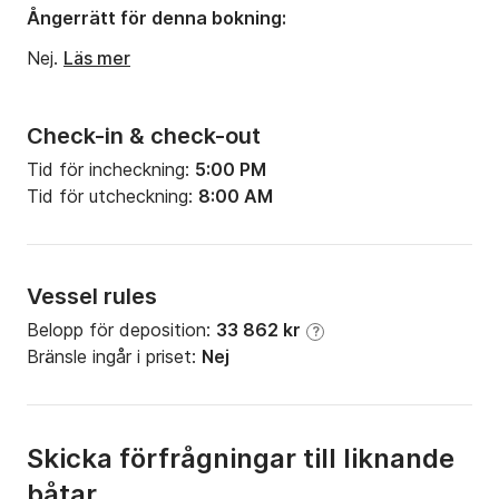
Djupgående:
1.4m
Ångerrätt för denna bokning:
Motorstyrka:
160hk
Nej.
Läs mer
Check-in & check-out
Tid för incheckning:
5:00 PM
Tid för utcheckning:
8:00 AM
Vessel rules
Belopp för deposition:
33 862 kr
?
Bränsle ingår i priset:
Nej
Skicka förfrågningar till liknande
båtar