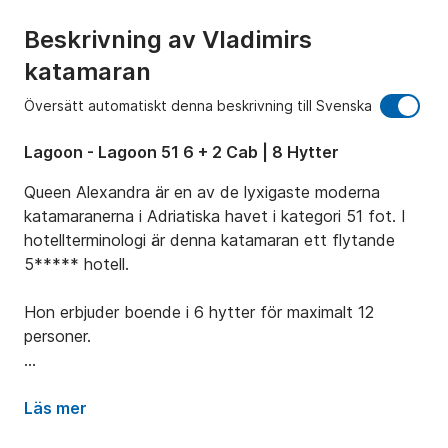
Beskrivning av Vladimirs
katamaran
Översätt automatiskt denna beskrivning till Svenska
Lagoon - Lagoon 51 6 + 2 Cab | 8 Hytter
Queen Alexandra är en av de lyxigaste moderna 
katamaranerna i Adriatiska havet i kategori 51 fot. I 
hotellterminologi är denna katamaran ett flytande 
5***** hotell.

Hon erbjuder boende i 6 hytter för maximalt 12 
personer.

Denna eleganta skönhet på vattnet och med hög 
prestanda erbjuder också en fantastisk plats att 
Läs mer
koppla av med sitt omsorgsfullt utformade Lounge-