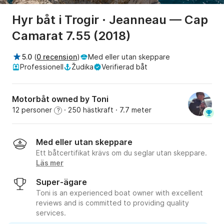
Hyr båt i Trogir · Jeanneau — Cap
Camarat 7.55 (2018)
5.0
(
0 recension
)
Med eller utan skeppare
Professionell
Žudika
Verifierad båt
Motorbåt owned by Toni
12 personer
· 250 hästkraft
· 7.7 meter
?
Med eller utan skeppare
Ett båtcertifikat krävs om du seglar utan skeppare.
Läs mer
Super-ägare
Toni is an experienced boat owner with excellent
reviews and is committed to providing quality
services.