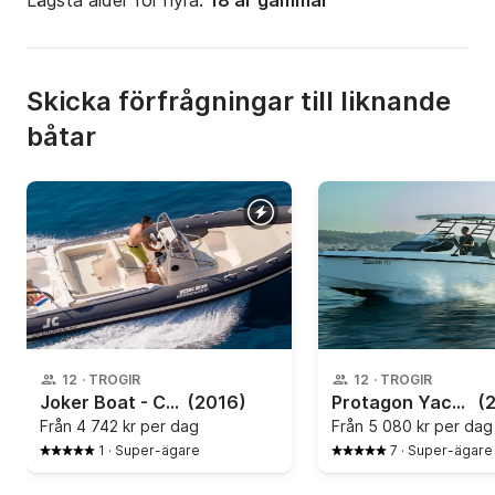
Lägsta ålder för hyra:
18 år gammal
Skicka förfrågningar till liknande
båtar
12
·
TROGIR
12
·
TROGIR
Joker Boat - Clubman 24
(2016)
Protagon Yachts - 25 Sundeck
(
Från
4 742 kr per dag
Från
5 080 kr per dag
1
·
Super-ägare
7
·
Super-ägare