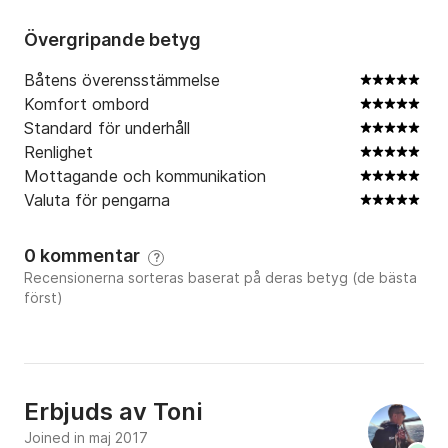
- Skepparservice kostar 120 EUR/dag extra

- Bränsle ingår inte i båthyrespriset

Övergripande betyg
Jag hoppas att du kommer att njuta av vår båt lika 
Båtens överensstämmelse
mycket som vi gör! För bästa erbjudande och annat 
Komfort ombord
kontakta oss via Click&Boat.
Standard för underhåll
Renlighet
Mottagande och kommunikation
Valuta för pengarna
0 kommentar
?
Recensionerna sorteras baserat på deras betyg (de bästa
först)
Erbjuds av
Toni
Joined in maj 2017