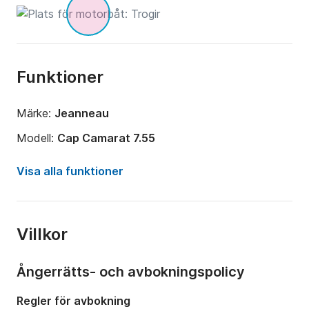
Funktioner
Märke:
Jeanneau
Modell:
Cap Camarat 7.55
Motorstyrka:
250hk
Visa alla funktioner
Längd:
7.74m
År:
2018 (Reparerad 2024)
Villkor
Kapacitet ombord:
12 personer
Antal kabiner:
1
Ångerrätts- och avbokningspolicy
Regler för avbokning