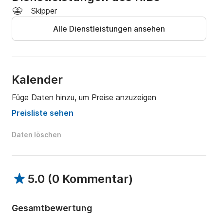
Skipper
Warten Sie also nicht länger mit der Verwirklichung 
Alle Dienstleistungen ansehen
Ihres Traums und kontaktieren Sie uns. 

Hoffe dich zu sehen .
Kalender
Füge Daten hinzu, um Preise anzuzeigen
Preisliste sehen
Daten löschen
5.0
(
0 Kommentar
)
Gesamtbewertung