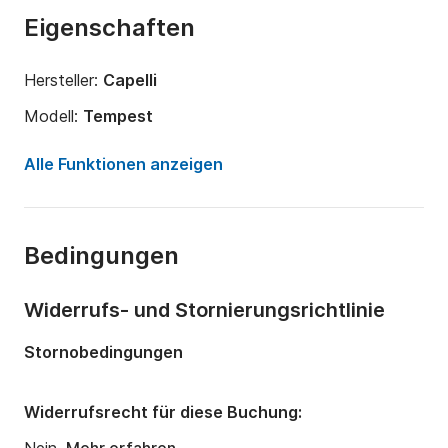
Eigenschaften
Hersteller:
Capelli
Modell:
Tempest
Motorleistung:
250PS
Alle Funktionen anzeigen
Länge:
7.5m
Jahr:
2010
Bedingungen
Anzahl Plätze an Bord:
12 Personen
Widerrufs- und Stornierungsrichtlinie
Stornobedingungen
Widerrufsrecht für diese Buchung: