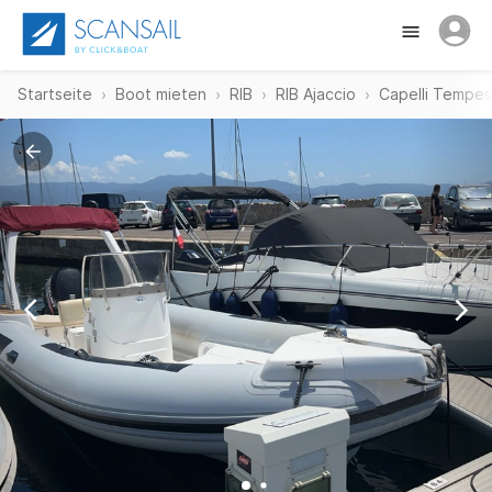
Startseite
Boot mieten
RIB
RIB Ajaccio
Capelli Tempes