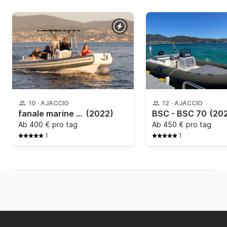
10
·
AJACCIO
12
·
AJACCIO
fanale marine - falchettu
(2022)
BSC - BSC 70
(20
Ab
400 € pro tag
Ab
450 € pro tag
1
1