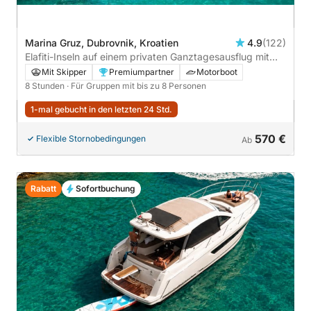
Marina Gruz, Dubrovnik, Kroatien
4.9
(122)
Elafiti-Inseln auf einem privaten Ganztagesausflug mit
dem Boot ab Dubrovnik
Mit Skipper
Premiumpartner
Motorboot
8 Stunden
· Für Gruppen mit bis zu 8 Personen
1-mal gebucht in den letzten 24 Std.
570 €
Flexible Stornobedingungen
Ab
Rabatt
Sofortbuchung