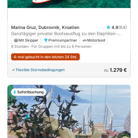
Marina Gruz, Dubrovnik, Kroatien
4.9
(64)
Ganztägiger privater Bootsausflug zu den Elaphiten-
Inseln ab Dubrovnik
Mit Skipper
Premiumpartner
Motorboot
8 Stunden
· Für Gruppen mit bis zu 8 Personen
4-mal gebucht in den letzten 24 Std.
1.279 €
Flexible Stornobedingungen
Ab
Sofortbuchung