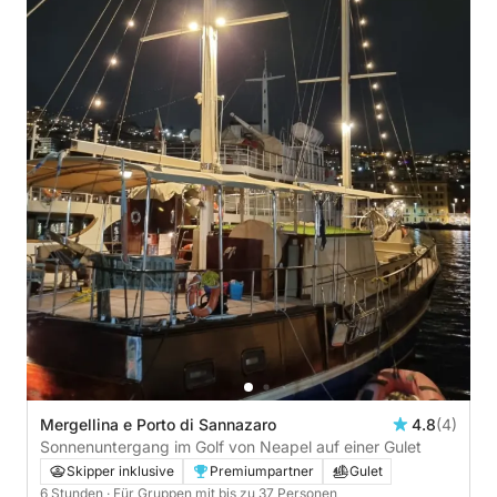
Mergellina e Porto di Sannazaro
4.8
(4)
Sonnenuntergang im Golf von Neapel auf einer Gulet
Skipper inklusive
Premiumpartner
Gulet
6 Stunden
· Für Gruppen mit bis zu 37 Personen