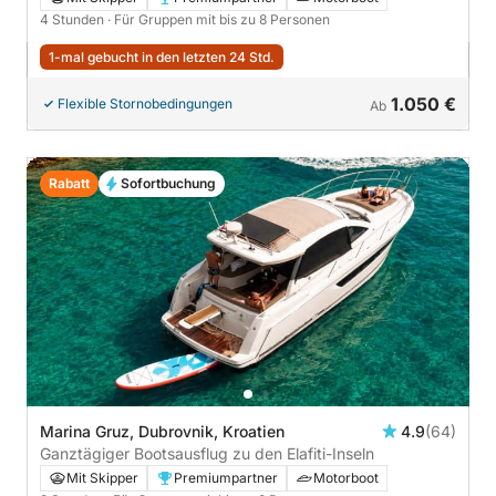
4 Stunden
· Für Gruppen mit bis zu 8 Personen
1-mal gebucht in den letzten 24 Std.
1.050 €
Flexible Stornobedingungen
Ab
Rabatt
Sofortbuchung
Marina Gruz, Dubrovnik, Kroatien
4.9
(64)
Ganztägiger Bootsausflug zu den Elafiti-Inseln
Mit Skipper
Premiumpartner
Motorboot