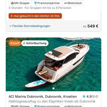
Mit Skipper
Premiumpartner
Motorboot
4 Stunden
· Für Gruppen mit bis zu 8 Personen
3-mal gebucht in den letzten 24 Std.
549 €
Flexible Stornobedingungen
Ab
Rabatt
Sofortbuchung
ACI Marina Dubrovnik, Dubrovnik, Kroatien
4.9
(64)
Halbtagesausflug zu den Elaphiten-Inseln ab Dubrovnik
Mit Skipper
Premiumpartner
Motorboot