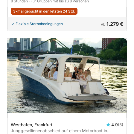
8 Stunden
· Für Gruppen mit bis zu 8 Personen
3-mal gebucht in den letzten 24 Std.
1.279 €
Flexible Stornobedingungen
Ab
Westhafen, Frankfurt
4.9
(5)
Junggesellinnenabschied auf einem Motorboot in