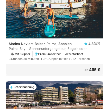
Marina Naviera Balear, Palma, Spanien
4.8
(67)
Palma Bay – Sonnenuntergangstour, Segeln oder
Motorboot zu einem Meeresschutzgebiet,
Mit Skipper
Premiumpartner
Motorboot
Wasserspielzeug
3 Stunden 30 Minuten
· Für Gruppen mit bis zu 12 Personen
495 €
Ab
Sofortbuchung