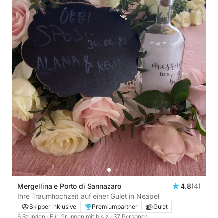
Mergellina e Porto di Sannazaro
4.8
(4)
Ihre Traumhochzeit auf einer Gulet in Neapel
Skipper inklusive
Premiumpartner
Gulet
6 Stunden
· Für Gruppen mit bis zu 37 Personen