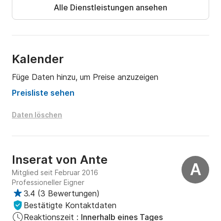
Der Salon ist groß und ebenfalls klimatisiert. Er 
Alle Dienstleistungen ansehen
verfügt über einen großen Esstisch und eine voll 
ausgestattete Bar!
Kalender
Füge Daten hinzu, um Preise anzuzeigen
Preisliste sehen
Daten löschen
Inserat von
Ante
A
Mitglied seit Februar 2016
Professioneller Eigner
3.4
(
3 Bewertungen
)
Bestätigte Kontaktdaten
Reaktionszeit :
Innerhalb eines Tages