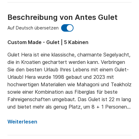
Beschreibung von Antes Gulet
Auf Deutsch übersetzen
Custom Made - Gulet | 5 Kabinen
Gulet Hera ist eine klassische, charmante Segelyacht, 
die in Kroatien gechartert werden kann. Verbringen 
Sie den besten Urlaub Ihres Lebens mit einem Gulet-
Urlaub! Hera wurde 1998 gebaut und 2023 mit 
hochwertigen Materialien wie Mahagoni und Teakholz 
sowie einer Kombination aus Fiberglas für beste 
Fahreigenschaften umgebaut. Das Gulet ist 22 m lang 
und bietet mehr als genug Platz, um 8 + 1 Personen 
bequem in 5 Gästekabinen unterzubringen, plus eine 
separate Kabine für Besatzungsmitglieder.

Weiterlesen
Auf der Außenseite des Gulets können Sie sich auf 