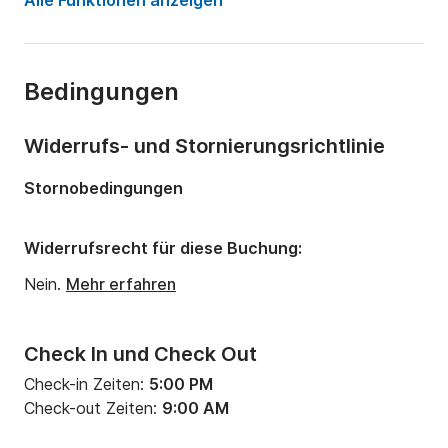
Alle Funktionen anzeigen
Anzahl Plätze an Bord:
8 Personen
Anzahl Kabinen:
5
Bedingungen
Anzahl Schlafplätze:
8
Anzahl Badezimmer:
5
Widerrufs- und Stornierungsrichtlinie
Länge:
22m
Stornobedingungen
Breite:
5m
Tiefgang:
2.2m
Widerrufsrecht für diese Buchung:
Motorleistung:
350PS
Nein.
Mehr erfahren
Check In und Check Out
Check-in Zeiten:
5:00 PM
Check-out Zeiten:
9:00 AM