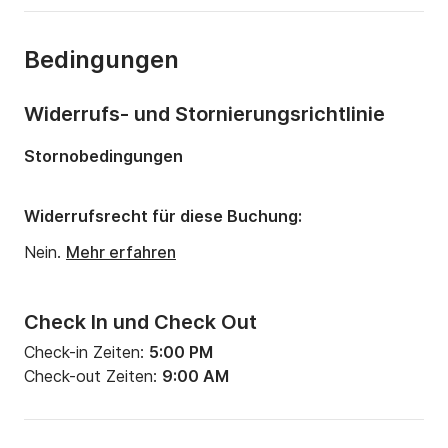
Anzahl Schlafplätze:
8
Bedingungen
Anzahl Badezimmer:
2
Länge:
12m
Widerrufs- und Stornierungsrichtlinie
Breite:
4m
Stornobedingungen
Tiefgang:
2.1m
Motorleistung:
57PS
Widerrufsrecht für diese Buchung:
Nein.
Mehr erfahren
Check In und Check Out
Check-in Zeiten:
5:00 PM
Check-out Zeiten:
9:00 AM