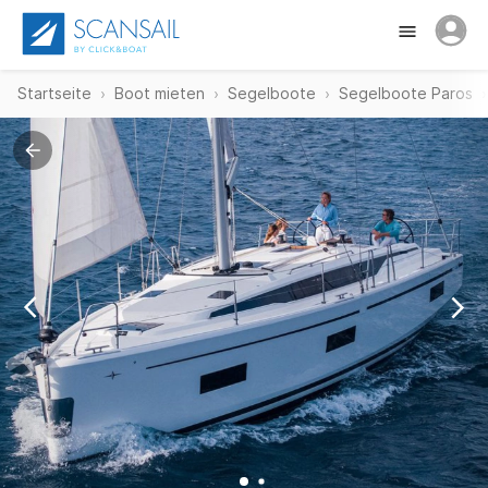
Startseite
Boot mieten
Segelboote
Segelboote Paros