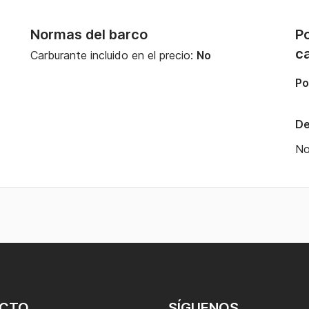
Normas del barco
Po
c
Carburante incluido en el precio:
No
Po
De
N
CTO
SÍGUENOS