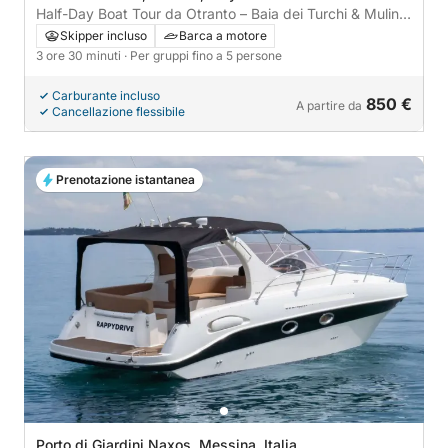
Half-Day Boat Tour da Otranto – Baia dei Turchi & Mulino
d’Acqua
Skipper incluso
Barca a motore
3 ore 30 minuti
· Per gruppi fino a 5 persone
Carburante incluso
850 €
A partire da
Cancellazione flessibile
Prenotazione istantanea
Porto di Giardini Naxos, Messina, Italia