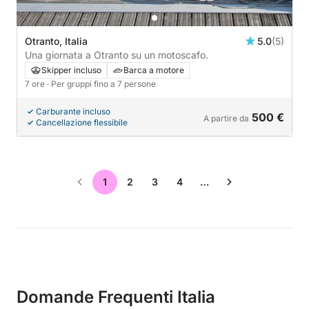
Otranto, Italia
5.0
(5)
Una giornata a Otranto su un motoscafo.
Skipper incluso
Barca a motore
7 ore
· Per gruppi fino a 7 persone
Carburante incluso
500 €
A partire da
Cancellazione flessibile
1
2
3
4
…
Domande Frequenti Italia