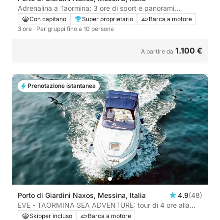
Adrenalina a Taormina: 3 ore di sport e panorami
mozzafiato
Con capitano
Super proprietario
Barca a motore
3 ore
· Per gruppi fino a 10 persone
1.100 €
A partire da
Prenotazione istantanea
Porto di Giardini Naxos, Messina, Italia
4.9
(48)
EVE - TAORMINA SEA ADVENTURE: tour di 4 ore alla
scoperta delle grotte e delle baie più affascinanti della
Skipper incluso
Barca a motore