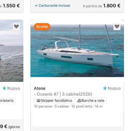
1.550 €
1.800 €
Carburante incluso
da
A partire da
Sconto
Nuovo
Atene
Nuovo
- Oceanis 47 | 5 cabine
(2026)
rietario
Skipper facoltativo
Barche a vela
10 persone
· 5 cabine
· 10 posti letto
· 14 m
9 €
/giorno