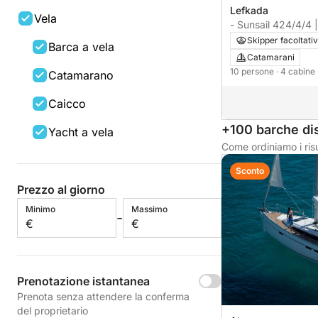
Lefkada
Vela
- Sunsail 424/4/4 
Skipper facoltati
Barca a vela
Catamarani
10 persone
· 4 cabine
Catamarano
Caicco
+100 barche dis
Yacht a vela
Come ordiniamo i risu
Sconto
Prezzo al giorno
Minimo
Massimo
-
€
€
Prenotazione istantanea
Prenota senza attendere la conferma
del proprietario