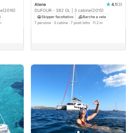
Atene
4.1
(3)
ine
(2016)
DUFOUR - 382 GL | 3 cabine
(2015)
i
Skipper facoltativo
Barche a vela
m
7 persone
· 3 cabine
· 7 posti letto
· 11.2 m