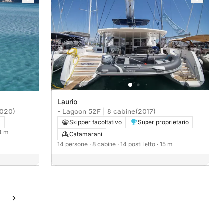
Laurio
2020)
- Lagoon 52F | 8 cabine
(2017)
i
Skipper facoltativo
Super proprietario
.4 m
Catamarani
14 persone
· 8 cabine
· 14 posti letto
· 15 m