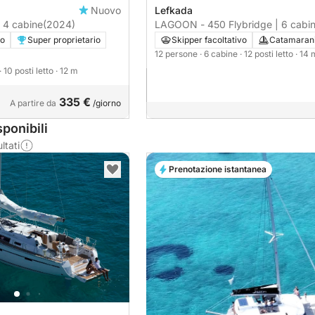
Nuovo
Lefkada
| 4 cabine
(2024)
LAGOON - 450 Flybridge | 6 cab
vo
Super proprietario
Skipper facoltativo
Catamaran
12 persone
· 6 cabine
· 12 posti letto
· 14 
· 10 posti letto
· 12 m
335 €
A partire da
/giorno
ponibili
ltati
Prenotazione istantanea