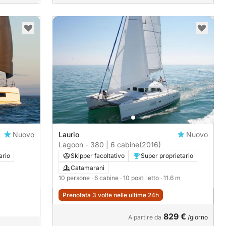
Nuovo
Laurio
Nuovo
Lagoon - 380 | 6 cabine
(2016)
ario
Skipper facoltativo
Super proprietario
Catamarani
10 persone
· 6 cabine
· 10 posti letto
· 11.6 m
Prenotata 3 volte nelle ultime 24h
829 €
A partire da
/giorno