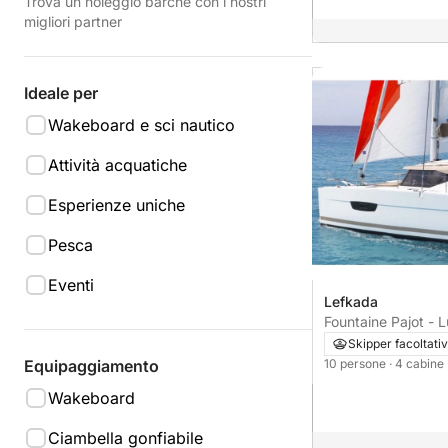
Trova un noleggio barche con i nostri
migliori partner
Ideale per
Wakeboard e sci nautico
Attività acquatiche
Esperienze uniche
Pesca
Eventi
Lefkada
Fountaine Pajot - L
Skipper facoltati
10 persone
· 4 cabine
Equipaggiamento
Wakeboard
Ciambella gonfiabile