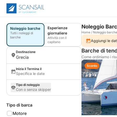
Noleggio Barc
Esperienze
Noleggio barche
Home
/
Noleggio barch
giornaliere
Tutti i noleggi di
barche
Attività con il
Aggiungi le dat
capitano
Barche di ten
Destinazione
Grecia
Come ordiniamo i risu
Sconto
Inizia il Termina il
Specifica le date
Tipo di noleggio
Con o senza skipper
Tipo di barca
Motore