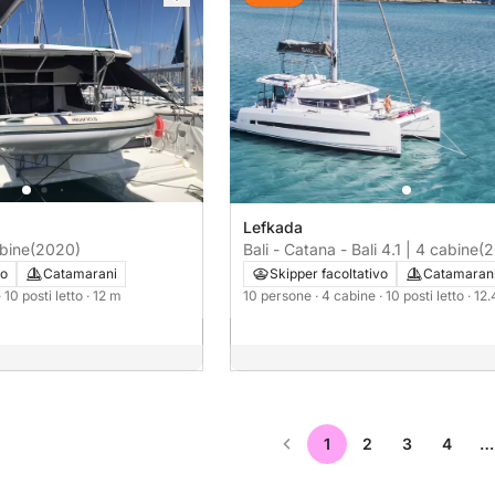
Lefkada
 6 cabine
(2020)
Bali - Catana - Bali 4.1 | 4 cabine
(
vo
Catamarani
Skipper facoltativo
Catamaran
· 10 posti letto
· 12 m
10 persone
· 4 cabine
· 10 posti letto
· 12
1
2
3
4
…