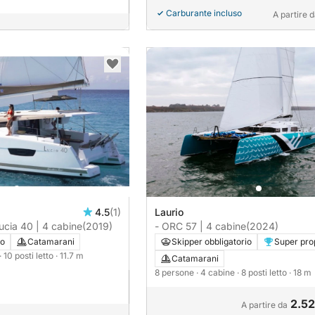
Carburante incluso
A partire 
4.5
(1)
Laurio
ucia 40 | 4 cabine
(2019)
- ORC 57 | 4 cabine
(2024)
vo
Catamarani
Skipper obbligatorio
Super prop
· 10 posti letto
· 11.7 m
Catamarani
8 persone
· 4 cabine
· 8 posti letto
· 18 m
2.52
A partire da