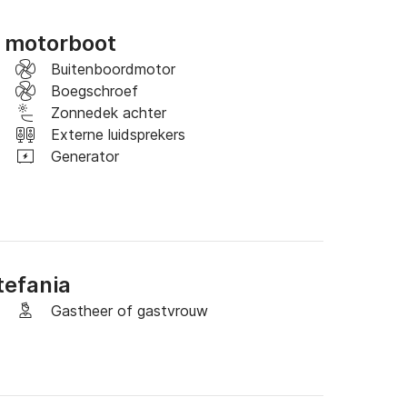
e motorboot
Buitenboordmotor
Boegschroef
Zonnedek achter
Externe luidsprekers
van de Cranchi 44, model 2023. Deze luxe 
Generator
biedt maximaal comfort en elegantie. Omdat er 
en, kunt u ontspannen en zorgeloos van het 
rvaring kunt u een stewardess toevoegen die aan 
osten zijn niet inbegrepen, waardoor u uw 
 de kans niet om een onvergetelijk avontuur 
tefania
Gastheer of gastvrouw