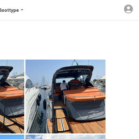
Boottype