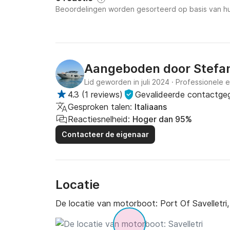
Beoordelingen worden gesorteerd op basis van hu
Aangeboden door
Stefa
Lid geworden in juli 2024
·
Professionele 
4.3
(
1 reviews
)
Gevalideerde contactge
Gesproken talen:
Italiaans
Reactiesnelheid:
Hoger dan 95%
Contacteer de eigenaar
Locatie
De locatie van motorboot:
Port Of Savelletri,