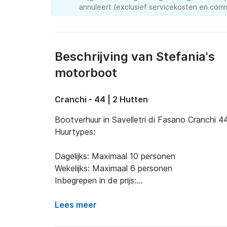
annuleert (exclusief servicekosten en comm
Beschrijving van Stefania's
motorboot
Cranchi - 44 | 2 Hutten
Bootverhuur in Savelletri di Fasano Cranchi 44
Huurtypes:

Dagelijks: Maximaal 10 personen

Wekelijks: Maximaal 6 personen

Inbegrepen in de prijs:

Ervaren schipper

Lees meer
Extra opties:
