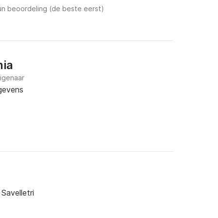
n beoordeling (de beste eerst)
nia
eigenaar
gevens
 Savelletri