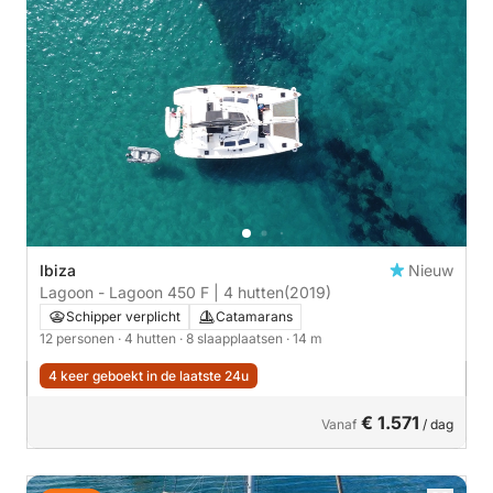
Ibiza
Nieuw
Lagoon - Lagoon 450 F | 4 hutten
(2019)
Schipper verplicht
Catamarans
12 personen
· 4 hutten
· 8 slaapplaatsen
· 14 m
4 keer geboekt in de laatste 24u
€ 1.571
Vanaf
/ dag