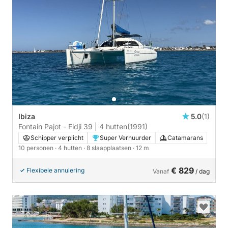
Ibiza
5.0
(1)
Fontain Pajot - Fidji 39 | 4 hutten
(1991)
Schipper verplicht
Super Verhuurder
Catamarans
10 personen
· 4 hutten
· 8 slaapplaatsen
· 12 m
€ 829
Flexibele annulering
Vanaf
/ dag