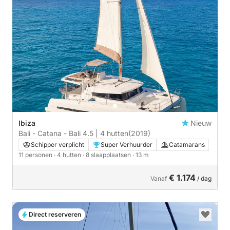
Ibiza
Nieuw
Bali - Catana - Bali 4.5 | 4 hutten
(2019)
Schipper verplicht
Super Verhuurder
Catamarans
11 personen
· 4 hutten
· 8 slaapplaatsen
· 13 m
€ 1.174
Vanaf
/ dag
Direct reserveren