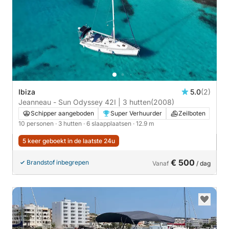
Ibiza
5.0
(2)
Jeanneau - Sun Odyssey 42I | 3 hutten
(2008)
Schipper aangeboden
Super Verhuurder
Zeilboten
10 personen
· 3 hutten
· 6 slaapplaatsen
· 12.9 m
5 keer geboekt in de laatste 24u
€ 500
Brandstof inbegrepen
Vanaf
/ dag