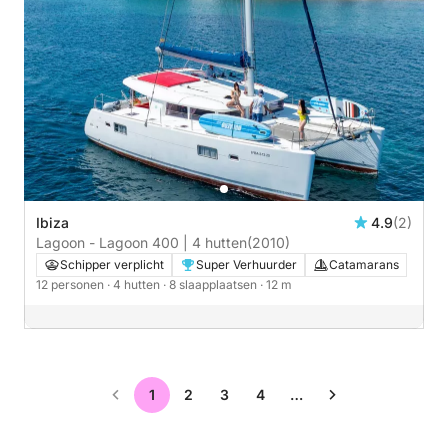
Ibiza
4.9
(2)
Lagoon - Lagoon 400 | 4 hutten
(2010)
Schipper verplicht
Super Verhuurder
Catamarans
12 personen
· 4 hutten
· 8 slaapplaatsen
· 12 m
1
2
3
4
…