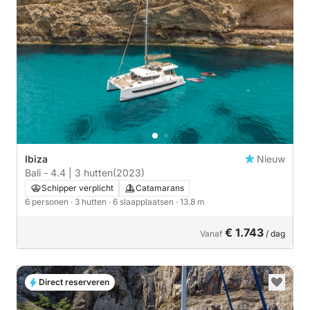
Ibiza
Nieuw
Bali - 4.4 | 3 hutten
(2023)
Schipper verplicht
Catamarans
6 personen
· 3 hutten
· 6 slaapplaatsen
· 13.8 m
€ 1.743
Vanaf
/ dag
Direct reserveren