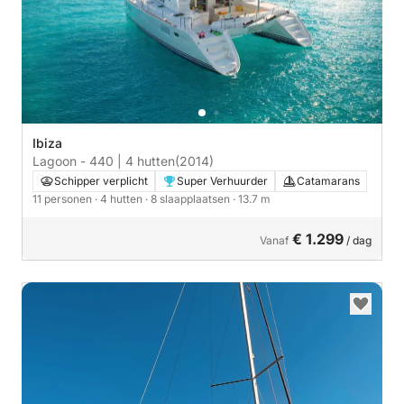
Ibiza
Lagoon - 440 | 4 hutten
(2014)
Schipper verplicht
Super Verhuurder
Catamarans
11 personen
· 4 hutten
· 8 slaapplaatsen
· 13.7 m
€ 1.299
Vanaf
/ dag