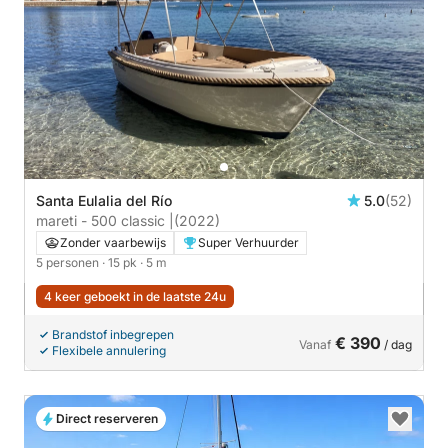
Santa Eulalia del Río
5.0
(52)
mareti - 500 classic |
(2022)
Zonder vaarbewijs
Super Verhuurder
5 personen
· 15 pk
· 5 m
4 keer geboekt in de laatste 24u
Brandstof inbegrepen
€ 390
Vanaf
/ dag
Flexibele annulering
Direct reserveren