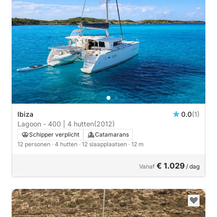
Ibiza
0.0
(1)
Lagoon - 400 | 4 hutten
(2012)
Schipper verplicht
Catamarans
12 personen
· 4 hutten
· 12 slaapplaatsen
· 12 m
€ 1.029
Vanaf
/ dag