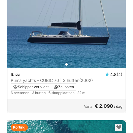
Ibiza
4.8
(4)
Puma yachts - CUBIC 70 | 3 hutten
(2002)
Schipper verplicht
Zeilboten
6 personen
· 3 hutten
· 6 slaapplaatsen
· 22 m
€ 2.090
Vanaf
/ dag
Korting