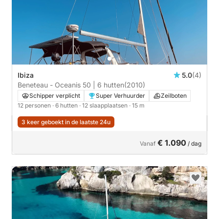
Ibiza
5.0
(4)
Beneteau - Oceanis 50 | 6 hutten
(2010)
Schipper verplicht
Super Verhuurder
Zeilboten
12 personen
· 6 hutten
· 12 slaapplaatsen
· 15 m
3 keer geboekt in de laatste 24u
€ 1.090
Vanaf
/ dag