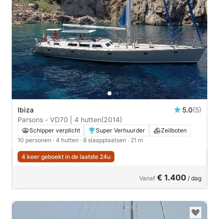
Ibiza
5.0
(5)
Parsons - VD70 | 4 hutten
(2014)
Schipper verplicht
Super Verhuurder
Zeilboten
10 personen
· 4 hutten
· 8 slaapplaatsen
· 21 m
4 keer geboekt in de laatste 24u
€ 1.400
Vanaf
/ dag