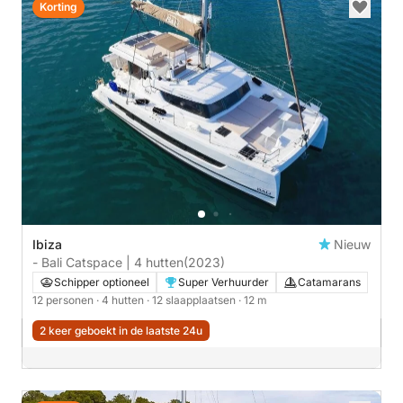
Korting
Ibiza
Nieuw
- Bali Catspace | 4 hutten
(2023)
Schipper optioneel
Super Verhuurder
Catamarans
12 personen
· 4 hutten
· 12 slaapplaatsen
· 12 m
2 keer geboekt in de laatste 24u