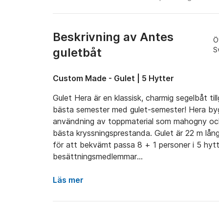
Beskrivning av Antes
Ö
guletbåt
S
Custom Made - Gulet | 5 Hytter
Gulet Hera är en klassisk, charmig segelbåt tillgä
bästa semester med gulet-semester! Hera b
användning av toppmaterial som mahogny och 
bästa kryssningsprestanda. Gulet är 22 m lång
för att bekvämt passa 8 + 1 personer i 5 hytte
besättningsmedlemmar

På utsidan av matstrupen kan du välja att ko
Läs mer
med plats för upp till 10 personer! Ett bord ut
vädret. Som ett bra komplement till båten fin
sötvattendusch på däck som hjälper dig att nj