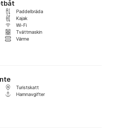
etbåt
de bästa materialen, med fina träslag som 
Paddelbräda
nerad för ännu bättre komfort! Andra 
Kajak
till varmt och kallt vatten) och en hårtork 
Wi-Fi
Tvättmaskin
Värme
Den har ett stort matbord och en välfylld bar!
Ante
Turistskatt
Hamnavgifter