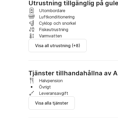
Utrustning tillgänglig på gul
Stugorna är bekväma och rymliga, gjorda med 
Utombordare
mahogny och teak. Varje stuga är luftkonditio
Luftkonditionering
funktioner som ett badrum med dusch (tillgång 
Cyklop och snorkel
finns också på gulet.

Fiskeutrustning
Varmvatten
Salongen är stor och även luftkonditionerad. 
Visa all utrustning (+8)
Tjänster tillhandahållna av 
Halvpension
Övrigt
Leveransavgift
Visa alla tjänster