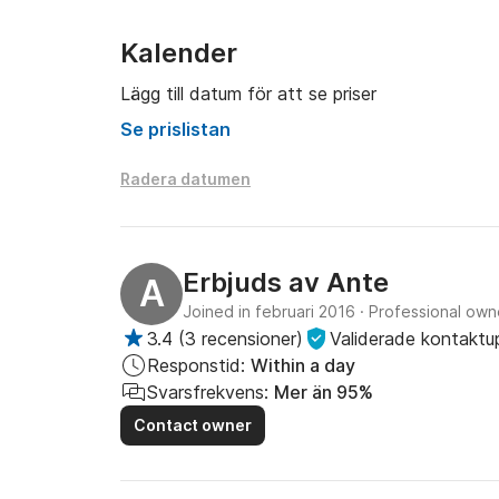
Kalender
Lägg till datum för att se priser
Se prislistan
Radera datumen
Erbjuds av
Ante
A
Joined in februari 2016
·
Professional own
3.4
(
3 recensioner
)
Validerade kontaktu
Responstid:
Within a day
Svarsfrekvens:
Mer än 95%
Contact owner