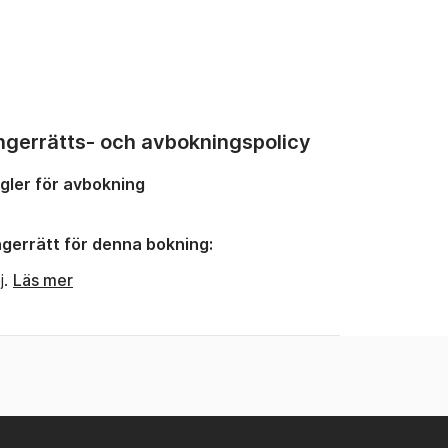
ngerrätts- och avbokningspolicy
gler för avbokning
gerrätt för denna bokning:
j.
Läs mer