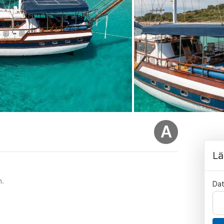
A
Lä
n.
Da