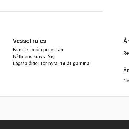
Vessel rules
Å
Bränsle ingår i priset:
Ja
Re
Båtlicens krävs:
Nej
Lägsta ålder för hyra:
18 år gammal
Ån
Ne