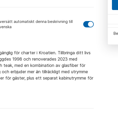
versätt automatiskt denna beskrivning till
venska
Be
nglig för charter i Kroatien. Tillbringa ditt livs 
yggdes 1998 och renoverades 2023 med 
teak, med en kombination av glasfiber för 
 och erbjuder mer än tillräckligt med utrymme 
r för gäster, plus ett separat kabinutrymme för 
ppla av och sola på de mjuka däcksmattorna, 
anför låter dig äta på däck och njuta av det fina 
ns det stålstegar som går ut i havet och en 
uta av din Medelhavssemester fullt ut!
