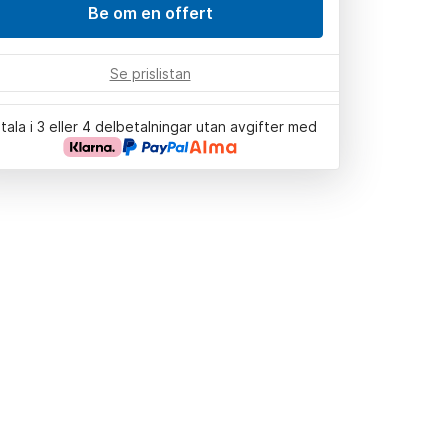
Be om en offert
Se prislistan
tala i 3 eller 4 delbetalningar utan avgifter med