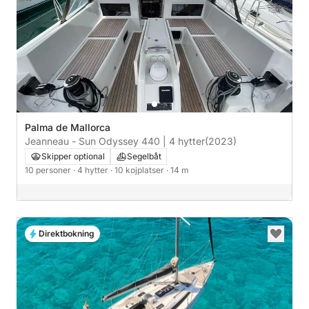
Palma de Mallorca
Jeanneau - Sun Odyssey 440 | 4 hytter
(2023)
Skipper optional
Segelbåt
10 personer
· 4 hytter
· 10 kojplatser
· 14 m
Direktbokning