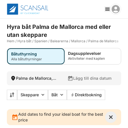
Hyra båt Palma de Mallorca med eller
utan skeppare
Hem
/
Hyra båt
/
Spanien
/
Balearerna
/
Mallorca
/
Palma de Mallorca
Dagsupplevelser
Båtuthyrning
Aktiviteter med kapten
Alla båtuthyrningar
Palma de Mallorca,
Lägg till dina datum
Spanien
Skeppare
Båt
Direktbokning
Add dates to find your ideal boat for the best
price