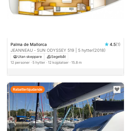
Palma de Mallorca
4.5
(1)
JEANNEAU - SUN ODYSSEY 519 | 5 hytter
(2018)
Utan skeppare
Segelbåt
12 personer
· 5 hytter
· 12 kojplatser
· 15.8 m
Rabatterbjudande