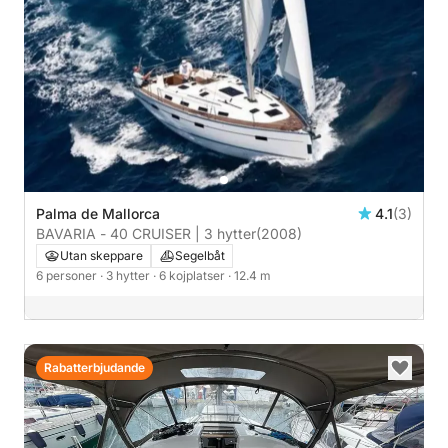
Palma de Mallorca
4.1
(3)
BAVARIA - 40 CRUISER | 3 hytter
(2008)
Utan skeppare
Segelbåt
6 personer
· 3 hytter
· 6 kojplatser
· 12.4 m
Rabatterbjudande