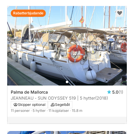
Rabatterbjudande
Palma de Mallorca
5.0
(1)
JEANNEAU - SUN ODYSSEY 519 | 5 hytter
(2018)
Skipper optional
Segelbåt
11 personer
· 5 hytter
· 11 kojplatser
· 15.8 m