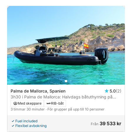
Palma de Mallorca, Spanien
5.0
(2)
3h30 i Palma de Mallorca: Halvdags båtuthyrning på
denna Humber Ocean Leisure Pro
Med skeppare
RIB-båt
3 timmar 30 minuter
· För grupper på upp till 10 personer
Fuel included
39 533 kr
Från
Flexibel avbokning