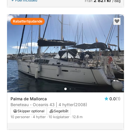
2 821 kr
Fuel included
Från
/ dag
Rabatterbjudande
Palma de Mallorca
0.0
(1)
Beneteau - Oceanis 43 | 4 hytter
(2008)
Skipper optional
Segelbåt
10 personer
· 4 hytter
· 10 kojplatser
· 12.8 m