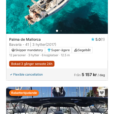
Palma de Mallorca
5.0
(1)
Bavaria - 41 | 3 hytter
(2017)
Skipper mandatory
Super-ägare
Segelbåt
12 personer
· 3 hytter
· 6 kojplatser
· 12.5 m
Bokad 3 gånger senaste 24h
5 157 kr
Flexible cancellation
Från
/ dag
Rabatterbjudande