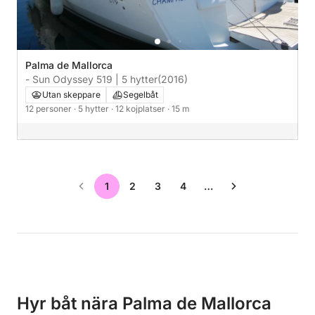
Palma de Mallorca
- Sun Odyssey 519 | 5 hytter
(2016)
Utan skeppare
Segelbåt
12 personer
· 5 hytter
· 12 kojplatser
· 15 m
1
2
3
4
…
Hyr båt nära Palma de Mallorca