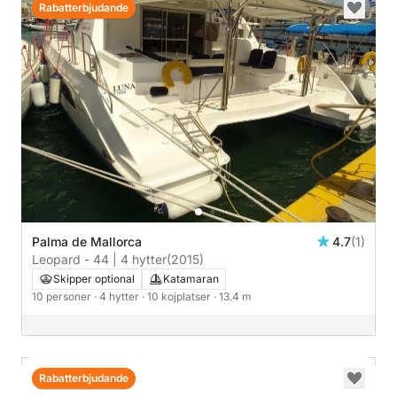
Rabatterbjudande
Palma de Mallorca
4.7
(1)
Leopard - 44 | 4 hytter
(2015)
Skipper optional
Katamaran
10 personer
· 4 hytter
· 10 kojplatser
· 13.4 m
Rabatterbjudande