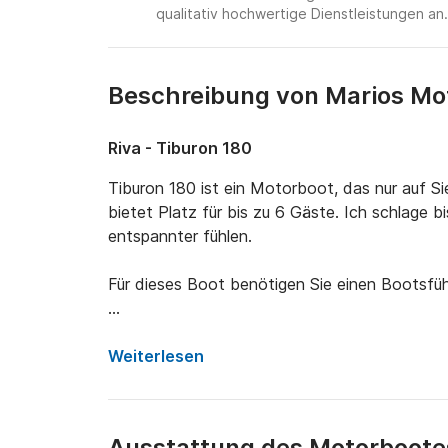
qualitativ hochwertige Dienstleistungen an.
Beschreibung von Marios Mo
Riva - Tiburon 180
Tiburon 180 ist ein Motorboot, das nur auf Si
bietet Platz für bis zu 6 Gäste. Ich schlage b
entspannter fühlen.

Für dieses Boot benötigen Sie einen Bootsführ
Das Boot wurde 2013 gebaut und 2022 umger
Außenbordmotor mit 90 PS!

Weiterlesen
Das Boot befindet sich am Ort Sustjepan.

Ausstattung des Motorboote