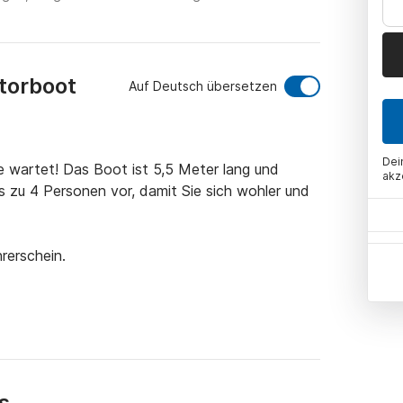
torboot
Auf Deutsch übersetzen
Dei
e wartet! Das Boot ist 5,5 Meter lang und 
akz
is zu 4 Personen vor, damit Sie sich wohler und 
erschein.

üstet und verfügt über einen Honda-
s