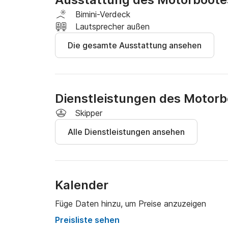
Falls Sie keinen gültigen Führerschein haben, k
Bimini-Verdeck
Der Kraftstoff ist nicht im Preis inbegriffen.
Lautsprecher außen
Die gesamte Ausstattung ansehen
Dienstleistungen des Motor
Skipper
Alle Dienstleistungen ansehen
Kalender
Füge Daten hinzu, um Preise anzuzeigen
Preisliste sehen