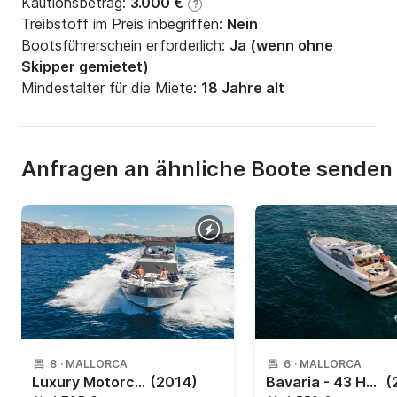
Kautionsbetrag:
3.000 €
?
Treibstoff im Preis inbegriffen:
Nein
Bootsführerschein erforderlich:
Ja (wenn ohne
Skipper gemietet)
Mindestalter für die Miete:
18 Jahre alt
Anfragen an ähnliche Boote senden
8
·
MALLORCA
6
·
MALLORCA
Luxury Motorcruiser with Toys - Private dining available on board
(2014)
Bavaria - 43 HT Sport
(