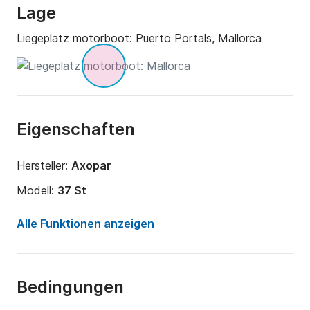
Lage
Liegeplatz motorboot:
Puerto Portals, Mallorca
Eigenschaften
Hersteller:
Axopar
Modell:
37 St
Motorleistung:
600PS
Alle Funktionen anzeigen
Länge:
11.5m
Jahr:
2026
Bedingungen
Anzahl Plätze an Bord:
12 Personen