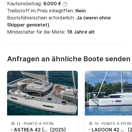
Kautionsbetrag:
8.000 €
?
Treibstoff im Preis inbegriffen:
Nein
Bootsführerschein erforderlich:
Ja (wenn ohne
Skipper gemietet)
Mindestalter für die Miete:
18 Jahre alt
Anfragen an ähnliche Boote senden
12
·
POINTE-À-PITRE
10
·
POINTE-À-PITRE
- ASTREA 42 (4 CAB + 2 / 4 SDB)
(2025)
- LAGOON 42 2025
(