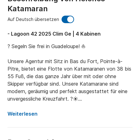
Katamaran
Auf Deutsch übersetzen
- Lagoon 42 2025 Clim Ge | 4 Kabinen
? Segeln Sie frei in Guadeloupe! ⛵

Unsere Agentur mit Sitz in Bas du Fort, Pointe-à-
Pitre, bietet eine Flotte von Katamaranen von 38 bis 
55 Fuß, die das ganze Jahr über mit oder ohne 
Skipper verfügbar sind. Unsere Katamarane sind 
modern, geräumig und perfekt ausgestattet für eine 
unvergessliche Kreuzfahrt. ?☀️

? Lagoon 42 – Die perfekte Balance zwischen 
Weiterlesen
Komfort und Leistung

Die Lagoon 42 ist ein moderner und eleganter 