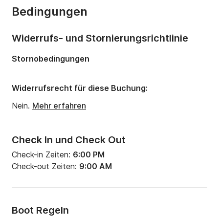
Bedingungen
Anzahl Badezimmer:
4
Länge:
12m
Widerrufs- und Stornierungsrichtlinie
Tiefgang:
0m
Stornobedingungen
Motorleistung:
0PS
Widerrufsrecht für diese Buchung:
Nein.
Mehr erfahren
Check In und Check Out
Check-in Zeiten:
6:00 PM
Check-out Zeiten:
9:00 AM
Boot Regeln