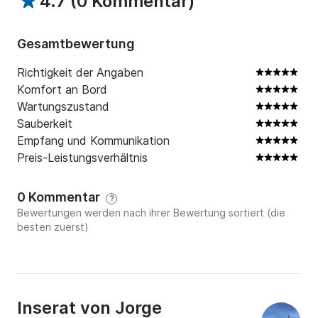
4.7
(
0 Kommentar
)
? Im Preis enthalten:

✔️ Bootsmiete mit der gesamten zugelassenen 
Gesamtbewertung
Sicherheitsausrüstung.

Richtigkeit der Angaben
✔️ Bootsversicherung.

Komfort an Bord
Wartungszustand
✔️ Passagierversicherung.

Sauberkeit
Empfang und Kommunikation
✔️ MwSt. inklusive.

Preis-Leistungsverhältnis
⚠️ Wichtige Information:

0 Kommentar
?
Bewertungen werden nach ihrer Bewertung sortiert (die
⚠️ Zum Mieten des Bootes ist ein Bootsführerschein 
besten zuerst)
erforderlich.

?‍✈️ Falls Sie keinen Bootsführerschein besitzen, 
können Sie einen professionellen Skipper buchen, der 
Inserat von
Jorge
Sie sicher und unbeschwert begleitet. (6 Personen + 