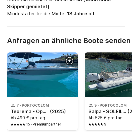
Skipper gemietet)
Mindestalter für die Miete:
18 Jahre alt
Anfragen an ähnliche Boote senden
7
·
PORTOCOLOM
9
·
PORTOCOLOM
Teorema - Open 20 apta licencia navegación
(2025)
Salpa - SOLEIL 20
(
Ab
490 € pro tag
Ab
525 € pro tag
15
·
Premiumpartner
9