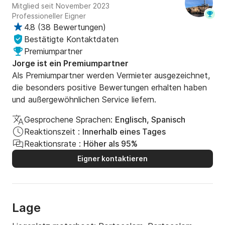
Mitglied seit November 2023
Skipper) (NICHT IM PREIS ENTHALTEN)

Professioneller Eigner
4.8
(
38 Bewertungen
)
⛽ Treibstoff ist nicht im Preis inbegriffen und wird 
Bestätigte Kontaktdaten
nach Überprüfung des Verbrauchs bei Rückgabe des 
Premiumpartner
Bootes berechnet.

Jorge ist ein Premiumpartner
Als Premiumpartner werden Vermieter ausgezeichnet,
? Endreinigung NICHT INBEGRIFFEN + 30 €

die besonders positive Bewertungen erhalten haben
und außergewöhnlichen Service liefern.
? Optionale Extras verfügbar (nicht im Preis 
inbegriffen):

Gesprochene Sprachen:
Englisch, Spanisch
Reaktionszeit :
Innerhalb eines Tages
?‍♂️ Stand-Up-Paddling – Für Abenteuerlustige.

Reaktionsrate :
Höher als 95%
Eigner kontaktieren
? Schnorchelausrüstung – Entdecken Sie die 
Unterwasserwelt.

? Aufblasbarer Donut – Noch mehr Spaß auf dem 
Lage
Wasser.
