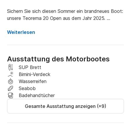
Sichern Sie sich diesen Sommer ein brandneues Boot: 
unsere Teorema 20 Open aus dem Jahr 2025. 
Entdecken Sie die Schönheit der mallorquinischen 
Küste – maximaler Komfort und unvergesslicher Spaß 
Weiterlesen
mit Freunden und Familie!

⭐ Ausstattung an Bord:

Ausstattung des Motorbootes
☀️ Großzügiges Bug-Sonnendeck – Entspannen Sie 
SUP Brett
sich und genießen Sie die Sonne.

Bimini-Verdeck
Wasserreifen
? Bluetooth-Radio – Musik für die perfekte Stimmung 
Seabob
auf Ihrer Reise.

Badehandtücher
Gesamte Ausstattung anzeigen (+9)
? Bimini-Top – Sonnenschutz für mehr Komfort.

? Frischwasserdusche – Erfrischen Sie sich während 
Ihres Tages auf See.
