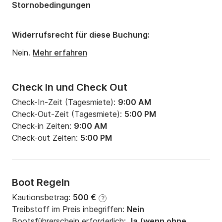
?️ Jetzt buchen! ?️ Begrenzte Verfügbarkeit.

Stornobedingungen
? Kontaktieren Sie uns und sichern Sie sich Ihr 
Widerrufsrecht für diese Buchung:
Abenteuer auf See.
Nein.
Mehr erfahren
Check In und Check Out
Check-In-Zeit (Tagesmiete):
9:00 AM
Check-Out-Zeit (Tagesmiete):
5:00 PM
Check-in Zeiten:
9:00 AM
Check-out Zeiten:
5:00 PM
Boot Regeln
Kautionsbetrag:
500 €
?
Treibstoff im Preis inbegriffen:
Nein
Bootsführerschein erforderlich:
Ja (wenn ohne