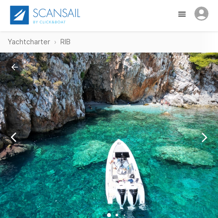
Yachtcharter
RIB