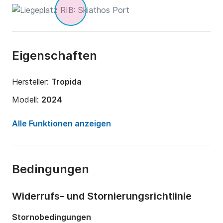
Eigenschaften
Hersteller:
Tropida
Modell:
2024
Motorleistung:
700PS
Alle Funktionen anzeigen
Länge:
10m
Jahr:
2024 (Renoviert in 2024)
Bedingungen
Anzahl Plätze an Bord:
10 Personen
Widerrufs- und Stornierungsrichtlinie
Stornobedingungen