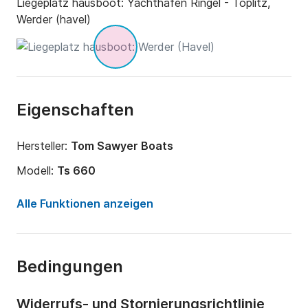
Liegeplatz hausboot:
Yachthafen Ringel - Töplitz,
- Waschzeug

Werder (havel)
- haltbare Lebensmittel / Getränke
Eigenschaften
Hersteller:
Tom Sawyer Boats
Modell:
Ts 660
Jahr:
2019
Alle Funktionen anzeigen
Länge:
6.75m
Breite:
2.95m
Bedingungen
Anzahl Plätze an Bord:
8 Personen
Anzahl Kabinen:
1
Widerrufs- und Stornierungsrichtlinie