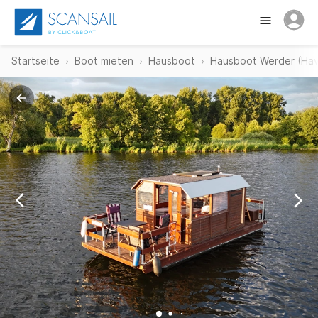
Startseite
Boot mieten
Hausboot
Hausboot Werder (Hav