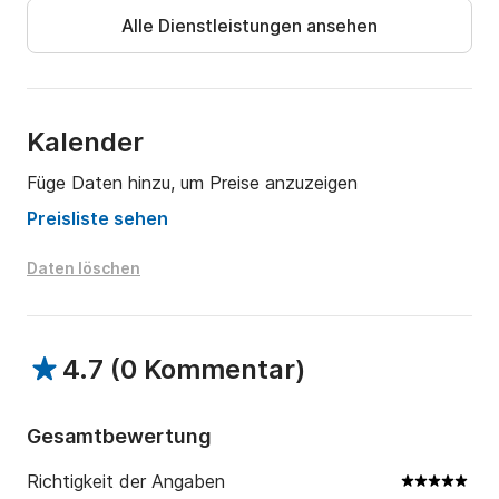
- Besteckschublade

Alle Dienstleistungen ansehen
- Geschirr (Becher, Teller, Topf, Pfanne, etc.)

- Kühlschrank (38l)

- Mülleimer

Kalender
Bad

- Trocken-/Trenntoilette

Füge Daten hinzu, um Preise anzuzeigen
- Spiegel

Preisliste sehen
- Licht

- Mülleimer

Daten löschen
- Haken

- Abluft

Bootsführung

4.7
(
0 Kommentar
)
- Fernstart

- Fernschaltung

Gesamtbewertung
- Steuerrad

- Rückfahrkamera

Richtigkeit der Angaben
- Motor 15 PS + 24l Tank Benzin + 2x 10l Kanister
