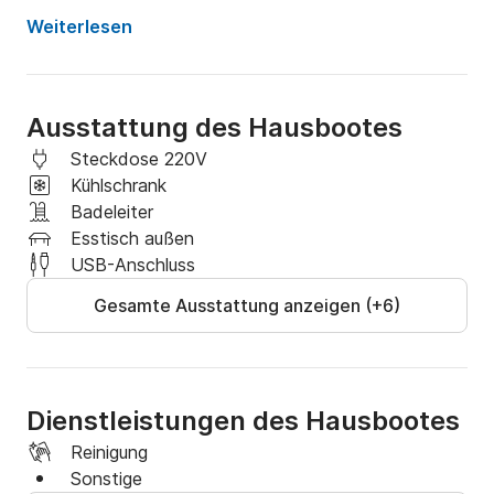
Zugelassen für 4 Personen bei Übernachtung 
(Liegefläche beachten).

Weiterlesen
Keine Haustiere erlaubt!

Ausstattung:

Ausstattung des Hausbootes
Sonnendeck mit Treppe

Steckdose 220V
Kühlschrank
Sitzmöglichkeiten/Schlafmöglichkeit

Badeleiter
- 4 Sonnenstühle klappbar

Esstisch außen
- Tisch klappbar außen

USB-Anschluss
- Tisch klappbar innen

Gesamte Ausstattung anzeigen (+6)
- 2 Sitzbänke innen + Auflagen (werden zur 2,20x 
2,40m Liegefläche)

Kochnische

Dienstleistungen des Hausbootes
- Kochfeld Gas

- Spülbecken (Frischwassertank 20l + 20l Kanister)

Reinigung
- Schneidebrett

Sonstige