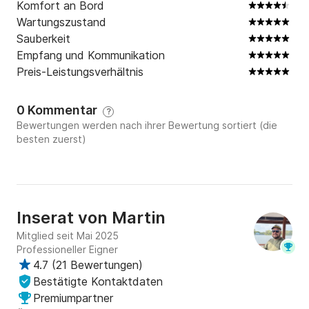
Komfort an Bord
- Klappanker

Wartungszustand
- Horn (manuell)

Sauberkeit
Empfang und Kommunikation
Elektrik

Preis-Leistungsverhältnis
- Solarpanel + Solarbatterie

- Wechselrichter für 220v Geräte (Steckdose)

0 Kommentar
- USB und USB-C Steckplatz

?
Bewertungen werden nach ihrer Bewertung sortiert (die
- Schaltzentrale für Außenbeleuchtung

besten zuerst)
- Navigationslicht

- Begrenzungslicht

- Beleuchtung mit Akku

Stauraum

Inserat von
Martin
- unter den Sitzbänken

Mitglied seit Mai 2025
- Regale im Bad

Professioneller Eigner
- Regale

4.7
(
21 Bewertungen
)
- Garderobe

Bestätigte Kontaktdaten
Premiumpartner