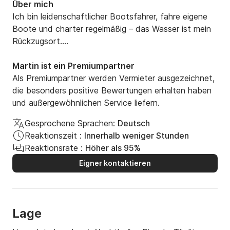
Sonstiges

Über mich
- 2 Paddel

Ich bin leidenschaftlicher Bootsfahrer, fahre eigene 
- 4 Rettungswesten

Boote und charter regelmäßig – das Wasser ist mein 
- Rettungsring

Rückzugsort.

- Verbandskasten

Als Eigner des Hausboots „Oma Margit“ schätze ich 
- Feuerlöscher

Sorgfalt und einen achtsamen Umgang an Bord.

Martin ist ein Premiumpartner
- Besen

So macht Bootfahren Freude – genau so stelle ich mir 
Als Premiumpartner werden Vermieter ausgezeichnet,
- Handfeger + Schippe

das vor.
die besonders positive Bewertungen erhalten haben
- Abzieher

und außergewöhnlichen Service liefern.
- 2 Bootshaken

- Schleppleine

Gesprochene Sprachen:
Deutsch
- Leinen zum Anlegen

Reaktionszeit :
Innerhalb weniger Stunden
- Sonnenschirm

Reaktionsrate :
Höher als 95%
Eigner kontaktieren
Mitzubringen

- Bettzeug (Decken, Kissen, Bettlaken), alternativ 
Schlafsack

- Handtücher

Lage
- Hygieneartikel
