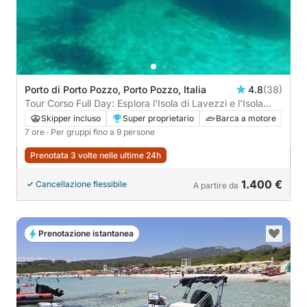
Porto di Porto Pozzo, Porto Pozzo, Italia
4.8
(38)
Tour Corso Full Day: Esplora l'Isola di Lavezzi e l'Isola
Piana
Skipper incluso
Super proprietario
Barca a motore
7 ore
· Per gruppi fino a 9 persone
Prenotata 3 volte nelle ultime 24h
1.400 €
Cancellazione flessibile
A partire da
Prenotazione istantanea