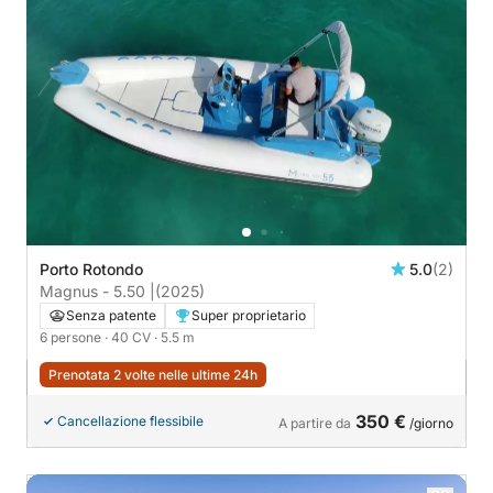
Porto Rotondo
5.0
(2)
Magnus - 5.50 |
(2025)
Senza patente
Super proprietario
6 persone
· 40 CV
· 5.5 m
Prenotata 2 volte nelle ultime 24h
350 €
Cancellazione flessibile
A partire da
/giorno