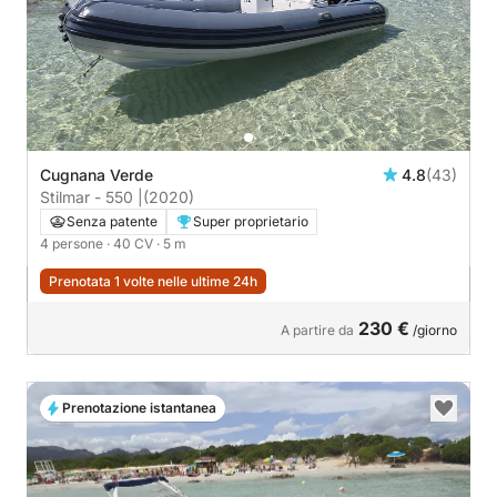
Cugnana Verde
4.8
(43)
Stilmar - 550 |
(2020)
Senza patente
Super proprietario
4 persone
· 40 CV
· 5 m
Prenotata 1 volte nelle ultime 24h
230 €
A partire da
/giorno
Prenotazione istantanea