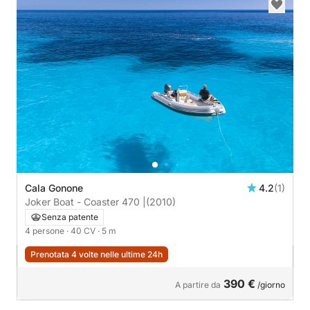
Cala Gonone
4.2
(1)
Joker Boat - Coaster 470 |
(2010)
Senza patente
4 persone
· 40 CV
· 5 m
Prenotata 4 volte nelle ultime 24h
390 €
A partire da
/giorno