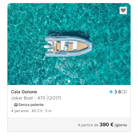
Cala Gonone
3.8
(3)
Joker Boat - 470 |
(2017)
Senza patente
4 persone
· 40 CV
· 5 m
390 €
A partire da
/giorno