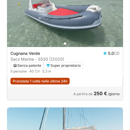
Cugnana Verde
5.0
(3)
Sacs Marine - S530 |
(2020)
Senza patente
Super proprietario
5 persone
· 40 CV
· 5.3 m
Prenotata 1 volte nelle ultime 24h
250 €
A partire da
/giorno