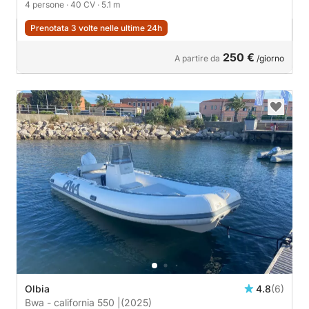
4 persone
· 40 CV
· 5.1 m
Prenotata 3 volte nelle ultime 24h
250 €
A partire da
/giorno
Olbia
4.8
(6)
Bwa - california 550 |
(2025)