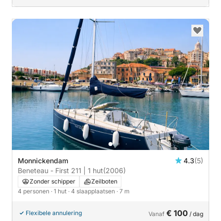
Monnickendam
4.3
(5)
Beneteau - First 211 | 1 hut
(2006)
Zonder schipper
Zeilboten
4 personen
· 1 hut
· 4 slaapplaatsen
· 7 m
€ 100
Flexibele annulering
Vanaf
/ dag