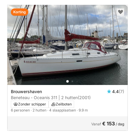
Korting
Brouwershaven
4.4
(7)
Beneteau - Oceanis 311 | 2 hutten
(2001)
Zonder schipper
Zeilboten
6 personen
· 2 hutten
· 4 slaapplaatsen
· 9.9 m
€ 153
Vanaf
/ dag