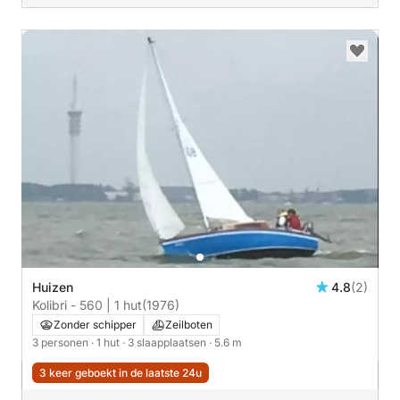
Huizen
4.8
(2)
Kolibri - 560 | 1 hut
(1976)
Zonder schipper
Zeilboten
3 personen
· 1 hut
· 3 slaapplaatsen
· 5.6 m
3 keer geboekt in de laatste 24u