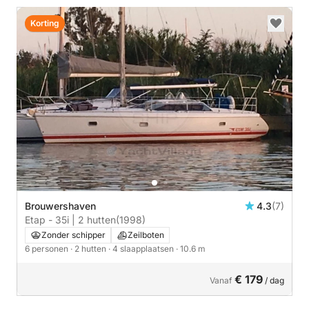
Korting
Brouwershaven
4.3
(7)
Etap - 35i | 2 hutten
(1998)
Zonder schipper
Zeilboten
6 personen
· 2 hutten
· 4 slaapplaatsen
· 10.6 m
€ 179
Vanaf
/ dag