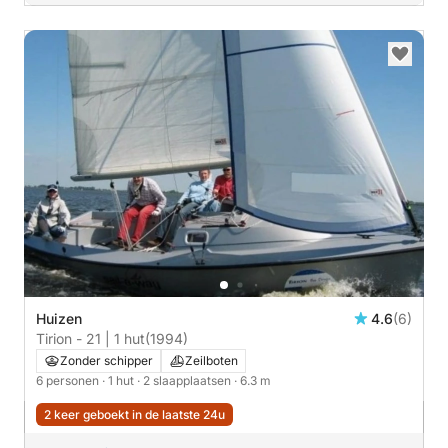
Huizen
4.6
(6)
Tirion - 21 | 1 hut
(1994)
Zonder schipper
Zeilboten
6 personen
· 1 hut
· 2 slaapplaatsen
· 6.3 m
2 keer geboekt in de laatste 24u