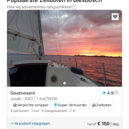
Populairste Zeilboten in Biesbosch
Hoe wij advertenties rangschikken
Goudswaard
4.9
(7)
Jouët - 680 | 1 hut
(1979)
Verplichte schipper
Super Verhuurder
Zeilboten
4 personen
· 1 hut
· 4 slaapplaatsen
· 7 m
€ 150
Brandstof inbegrepen
Vanaf
/ dag