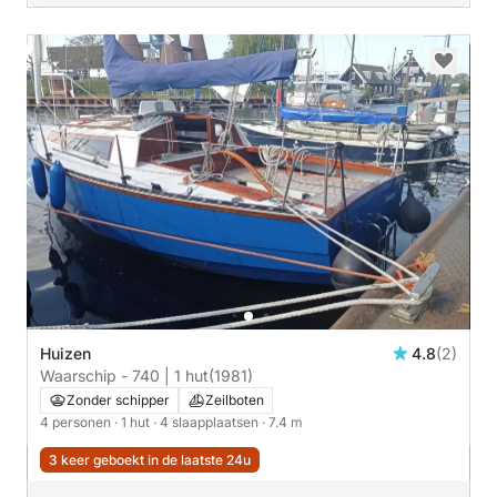
Huizen
4.8
(2)
Waarschip - 740 | 1 hut
(1981)
Zonder schipper
Zeilboten
4 personen
· 1 hut
· 4 slaapplaatsen
· 7.4 m
3 keer geboekt in de laatste 24u