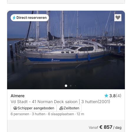
Direct reserveren
Almere
3.8
(4)
Vd Stadt - 41 Norman Deck saloon | 3 hutten
(2001)
Schipper aangeboden
Zeilboten
6 personen
· 3 hutten
· 6 slaapplaatsen
· 12 m
€ 857
Vanaf
/ dag