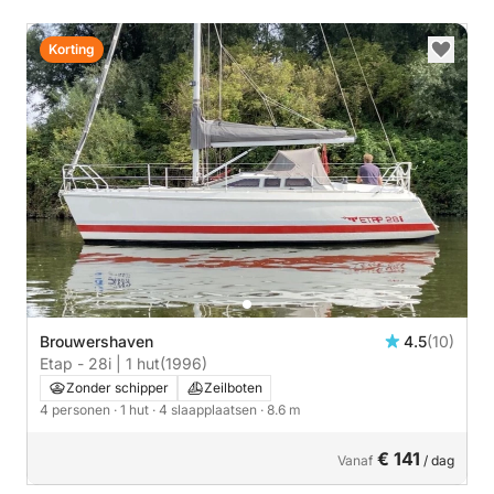
Korting
Brouwershaven
4.5
(10)
Etap - 28i | 1 hut
(1996)
Zonder schipper
Zeilboten
4 personen
· 1 hut
· 4 slaapplaatsen
· 8.6 m
€ 141
Vanaf
/ dag