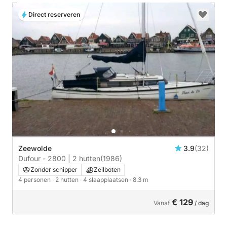
Direct reserveren
Zeewolde
3.9
(32)
Dufour - 2800 | 2 hutten
(1986)
Zonder schipper
Zeilboten
4 personen
· 2 hutten
· 4 slaapplaatsen
· 8.3 m
€ 129
Vanaf
/ dag