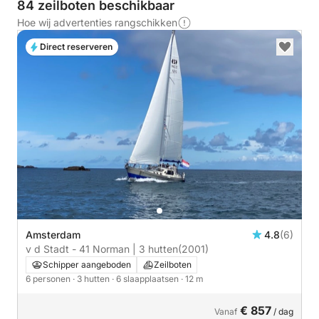
84 zeilboten beschikbaar
Hoe wij advertenties rangschikken
Direct reserveren
Amsterdam
4.8
(6)
v d Stadt - 41 Norman | 3 hutten
(2001)
Schipper aangeboden
Zeilboten
6 personen
· 3 hutten
· 6 slaapplaatsen
· 12 m
€ 857
Vanaf
/ dag