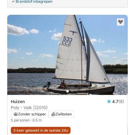
Brandstof inbegrepen
Huizen
4.7
(8)
Poly - Valk |
(2010)
Zonder schipper
Zeilboten
5 personen
· 6.5 m
3 keer geboekt in de laatste 24u