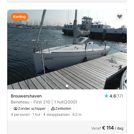
Korting
Brouwershaven
4.6
(17)
Beneteau - First 210 | 1 hut
(2000)
Zonder schipper
Zeilboten
4 personen
· 1 hut
· 4 slaapplaatsen
· 6.5 m
€ 114
Vanaf
/ dag