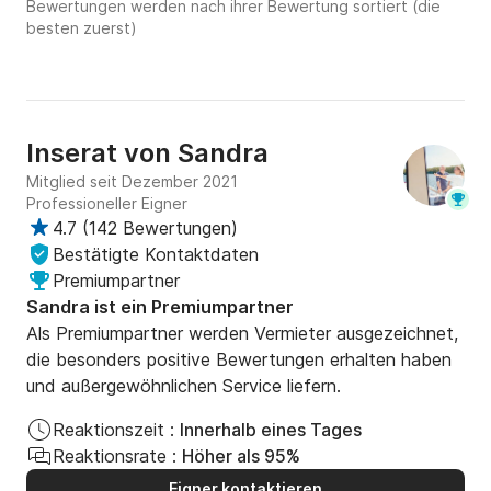
Bewertungen werden nach ihrer Bewertung sortiert (die
Haustiere sind auf der Anabell nicht erlaubt.

besten zuerst)
Die Schiffsmiete wird über Scansail entrichtet.

Die Nebenkosten direkt bei uns - im Hafen der 
Marina hinterlegt. 

Inserat von
Sandra
Mitglied seit Dezember 2021
All-Inclusive-Paket hier nicht möglich.

Professioneller Eigner
4.7
(
142 Bewertungen
)
Obligatorische Kosten

Bestätigte Kontaktdaten
- Kaution: 1000 € (bar oder mit Karte)

Premiumpartner
- Diesel nach Betriebsstunden 17 €/h

Sandra ist ein Premiumpartner
- Endreinigung: 169 €

Als Premiumpartner werden Vermieter ausgezeichnet,
- Servicepauschale: 55 € einmalig (Gas, Küchenrolle, - 
die besonders positive Bewertungen erhalten haben
Toilettenpapier Geschirrtücher, Lappen, 

und außergewöhnlichen Service liefern.
  Spülmittel, Abwasser, Frischwasser)

- Charterschein inklusive Praxis und Theorie pro 

Reaktionszeit :
Innerhalb eines Tages
  Person bei nicht vorhandenem Bootsführerschein 

Reaktionsrate :
Höher als 95%
  obligatorisch: 95 €

Eigner kontaktieren