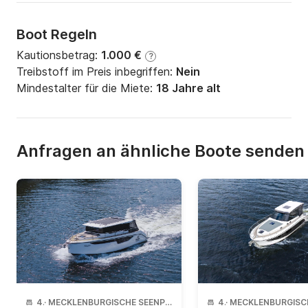
Bitte beachte, dass die Mindestaufenthaltsdauer 3 
Boot Regeln
Übernachtungen beträgt und der Aufschlag bei 
Übernachtungen von 3-6 15 % Nächten beträgt.

Kautionsbetrag:
1.000 €
?
Treibstoff im Preis inbegriffen:
Nein
In den Saison D, E und F beträgt die 
Mindestalter für die Miete:
18 Jahre alt
Mindestmietdauer 1 Woche.
Anfragen an ähnliche Boote senden
4
·
MECKLENBURGISCHE SEENPLATTE
4
·