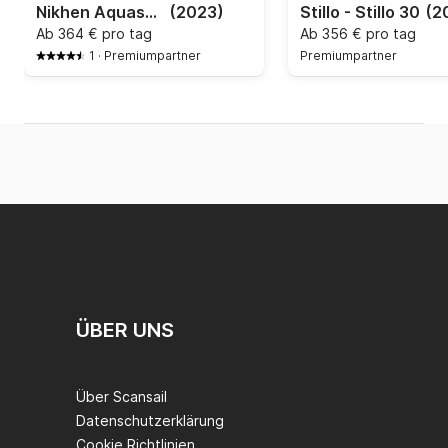
Nikhen Aquasun 34 - Nikhen Aquasun 34
(2023)
Stillo - Stillo 30
(2
Ab
364 € pro tag
Ab
356 € pro tag
1
·
Premiumpartner
Premiumpartner
ÜBER UNS
Über Scansail
Datenschutzerklärung
Cookie Richtlinien