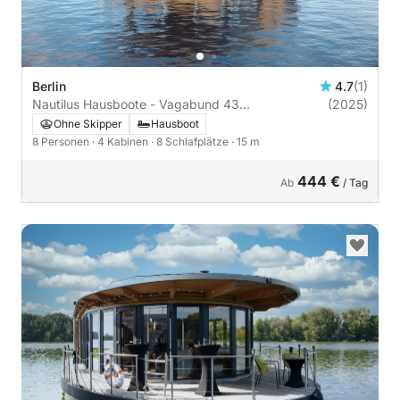
Berlin
4.7
(1)
Nautilus Hausboote - Vagabund 43
(2025)
m.Kamin+Sauna - führerscheinpflichtig | 4
Ohne Skipper
Hausboot
Kabinen
8 Personen
· 4 Kabinen
· 8 Schlafplätze
· 15 m
444 €
Ab
/ Tag