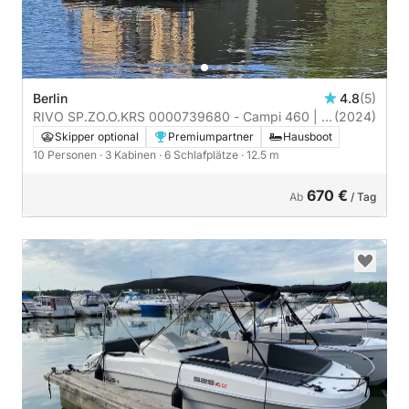
Berlin
4.8
(5)
RIVO SP.ZO.O.KRS 0000739680 - Campi 460 | 3
(2024)
Kabinen
Skipper optional
Premiumpartner
Hausboot
10 Personen
· 3 Kabinen
· 6 Schlafplätze
· 12.5 m
670 €
Ab
/ Tag