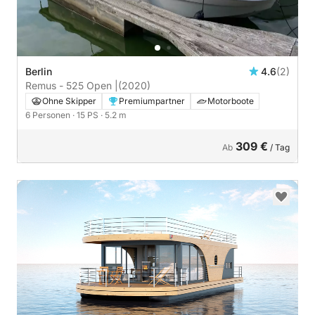
Berlin
4.6
(2)
Remus - 525 Open |
(2020)
Ohne Skipper
Premiumpartner
Motorboote
6 Personen
· 15 PS
· 5.2 m
309 €
Ab
/ Tag