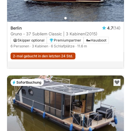
Berlin
4.7
(14)
Gruno - 37 Subliem Classic | 3 Kabinen
(2015)
Skipper optional
Premiumpartner
Hausboot
6 Personen
· 3 Kabinen
· 6 Schlafplätze
· 11.6 m
2-mal gebucht in den letzten 24 Std.
Sofortbuchung