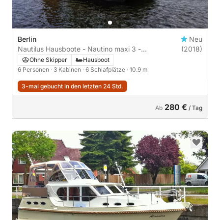
Berlin
Neu
Nautilus Hausboote - Nautino maxi 3 -
(2018)
führerscheinfrei | 3 Kabinen
Ohne Skipper
Hausboot
6 Personen
· 3 Kabinen
· 6 Schlafplätze
· 10.9 m
3-mal gebucht in den letzten 24 Std.
280 €
Ab
/ Tag