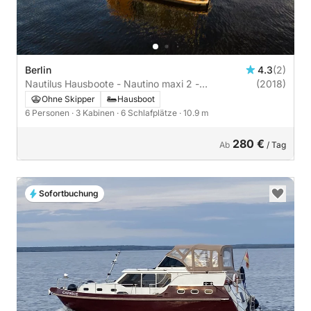
Berlin
4.3
(2)
Nautilus Hausboote - Nautino maxi 2 -
(2018)
führerscheinfrei | 3 Kabinen
Ohne Skipper
Hausboot
6 Personen
· 3 Kabinen
· 6 Schlafplätze
· 10.9 m
280 €
Ab
/ Tag
Sofortbuchung