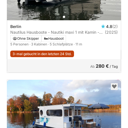
Berlin
4.8
(2)
Nautilus Hausboote - Nautiki maxi 1 mit Kamin -
(2025)
führerscheinfrei | 3 Kabinen
Ohne Skipper
Hausboot
5 Personen
· 3 Kabinen
· 5 Schlafplätze
· 11 m
3-mal gebucht in den letzten 24 Std.
280 €
Ab
/ Tag