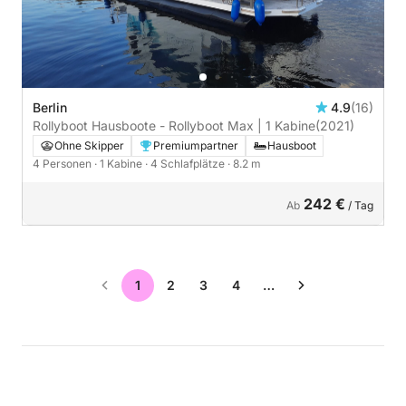
Berlin
4.9
(16)
Rollyboot Hausboote - Rollyboot Max | 1 Kabine
(2021)
Ohne Skipper
Premiumpartner
Hausboot
4 Personen
· 1 Kabine
· 4 Schlafplätze
· 8.2 m
242 €
Ab
/ Tag
1
2
3
4
…