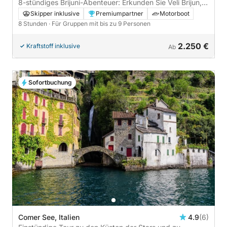
8-stündiges Brijuni-Abenteuer: Erkunden Sie Veli Brijun,
Buchten und Rovinj
Skipper inklusive
Premiumpartner
Motorboot
8 Stunden
· Für Gruppen mit bis zu 9 Personen
2.250 €
Kraftstoff inklusive
Ab
Sofortbuchung
Comer See, Italien
4.9
(6)