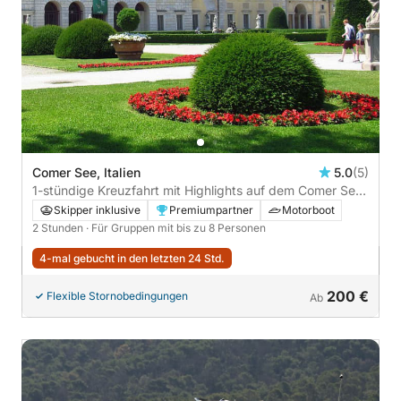
Comer See, Italien
5.0
(5)
1-stündige Kreuzfahrt mit Highlights auf dem Comer See
– Villen und Promi-Charme
Skipper inklusive
Premiumpartner
Motorboot
2 Stunden
· Für Gruppen mit bis zu 8 Personen
4-mal gebucht in den letzten 24 Std.
200 €
Flexible Stornobedingungen
Ab