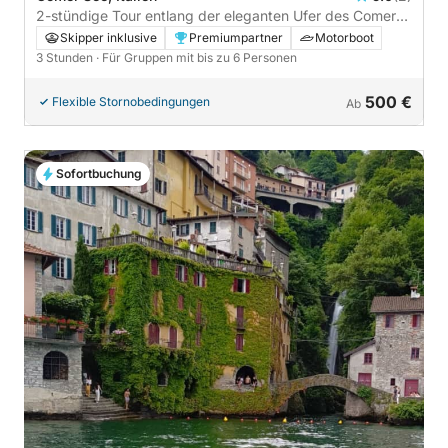
2-stündige Tour entlang der eleganten Ufer des Comer
Sees
Skipper inklusive
Premiumpartner
Motorboot
3 Stunden
· Für Gruppen mit bis zu 6 Personen
500 €
Flexible Stornobedingungen
Ab
Sofortbuchung