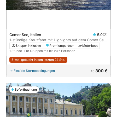
Comer See, Italien
5.0
(2)
1-stündige Kreuzfahrt mit Highlights auf dem Comer See
– Villen und Promi-Charme
Skipper inklusive
Premiumpartner
Motorboot
1 Stunde
· Für Gruppen mit bis zu 6 Personen
5-mal gebucht in den letzten 24 Std.
300 €
Flexible Stornobedingungen
Ab
Sofortbuchung