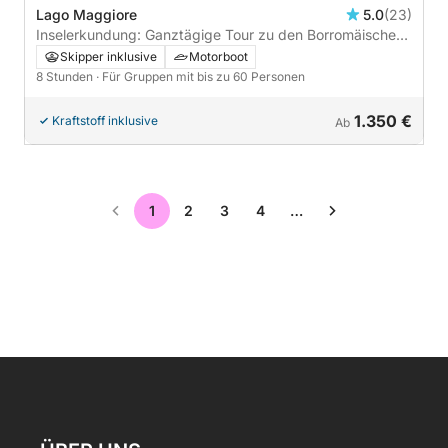
Lago Maggiore
5.0
(23)
Inselerkundung: Ganztägige Tour zu den Borromäischen
Inseln mit Wanderungen, Mittagessen und Schwimmen
Skipper inklusive
Motorboot
8 Stunden
· Für Gruppen mit bis zu 60 Personen
1.350 €
Kraftstoff inklusive
Ab
1
2
3
4
…