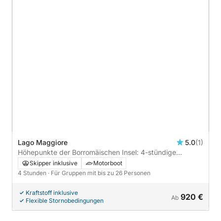
Lago Maggiore
5.0
(1)
Höhepunkte der Borromäischen Insel: 4-stündige
Kreuzfahrt zur Isola Bella, Pescatori und Madre
Skipper inklusive
Motorboot
4 Stunden
· Für Gruppen mit bis zu 26 Personen
Kraftstoff inklusive
920 €
Ab
Flexible Stornobedingungen