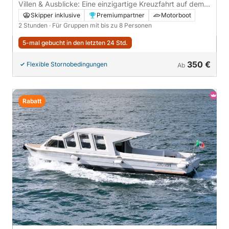
Villen & Ausblicke: Eine einzigartige Kreuzfahrt auf dem
Comer See in 2 Stunden
Skipper inklusive
Premiumpartner
Motorboot
2 Stunden
· Für Gruppen mit bis zu 8 Personen
5-mal gebucht in den letzten 24 Std.
350 €
Flexible Stornobedingungen
Ab
Rabatt