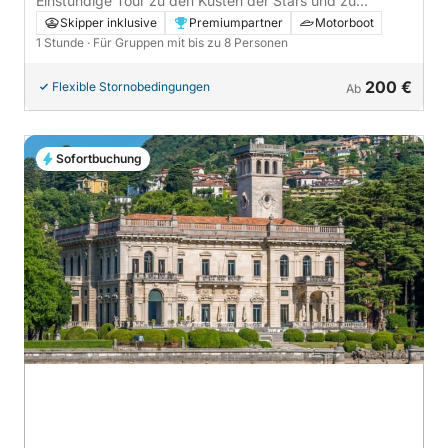
Einstündige Tour zu den Küsten der Stars und zu
historischen Villen: Bootsfahrt zu den Highlights des
Skipper inklusive
Premiumpartner
Motorboot
Comer Sees
1 Stunde
· Für Gruppen mit bis zu 8 Personen
200 €
Flexible Stornobedingungen
Ab
Sofortbuchung