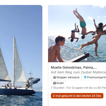
Muelle Golondrinas, Palma,
Spanien
Auf dem Weg zum Zauber Mallorcas
Tag an Bord der Rafael Verdera
Skipper inklusive
Premiumpart
Gulet
7 Stunden
· Für Gruppen mit bis zu 60 P
2-mal gebucht in den letzten 24 Std.