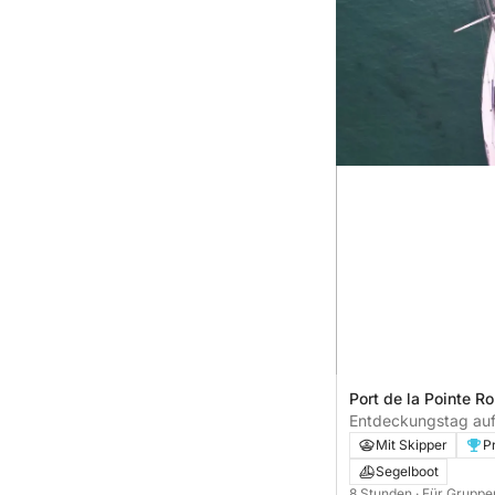
Port de la Pointe Ro
Frankreich
Entdeckungstag au
Segelboot: Calanque
Mit Skipper
P
Segelboot
8 Stunden
· Für Gruppe