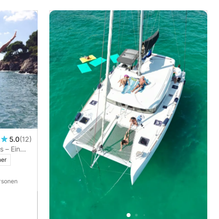
5.0
(12)
 – Ein
ner
ersonen