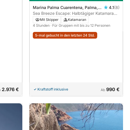
Marina Palma Cuarentena, Palma,
4.1
(8)
Spanien
Sea Breeze Escape: Halbtägiger Katamaran-
Charter in Palma de Mallorca
Mit Skipper
Katamaran
4 Stunden
· Für Gruppen mit bis zu 12 Personen
5-mal gebucht in den letzten 24 Std.
2.976 €
990 €
Kraftstoff inklusive
b
Ab