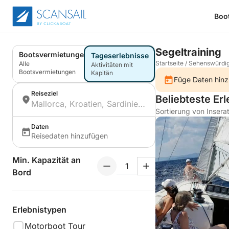
Boo
Segeltraining
Bootsvermietungen
Tageserlebnisse
Startseite
/
Sehenswürdig
Alle
Aktivitäten mit
Bootsvermietungen
Kapitän
Füge Daten hinz
Reiseziel
Beliebteste Er
Sortierung von Insera
Daten
Reisedaten hinzufügen
Min. Kapazität an
Bord
Erlebnistypen
Motorboot Tour