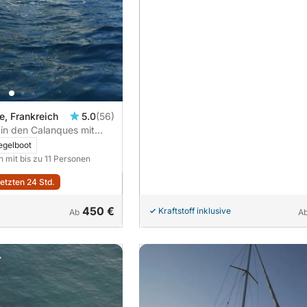
e, Frankreich
5.0
(56)
in den Calanques mit
egelboot
n mit bis zu 11 Personen
letzten 24 Std.
450 €
Kraftstoff inklusive
Ab
A