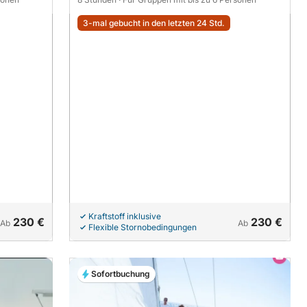
3-mal gebucht in den letzten 24 Std.
Kraftstoff inklusive
230 €
230 €
Ab
Ab
Flexible Stornobedingungen
Sofortbuchung