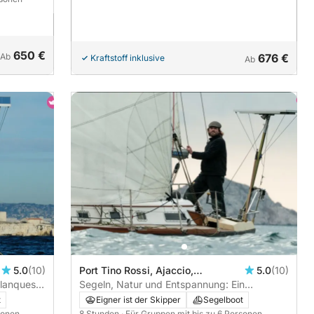
650 €
Ab
676 €
Kraftstoff inklusive
Ab
5.0
(10)
Port Tino Rossi, Ajaccio,
5.0
(10)
alanques
Frankreich
Segeln, Natur und Entspannung: Ein
unvergesslicher Tag rund um Ajaccio
t
Eigner ist der Skipper
Segelboot
sonen
8 Stunden
· Für Gruppen mit bis zu 6 Personen