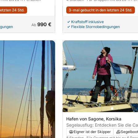
letzten 24 Std.
3-mal gebucht in den letzten 24 Std.
Kraftstoff inklusive
990 €
Ab
ngungen
Flexible Stornobedingungen
Hafen von Sagone, Korsika
Segelausflug: Entdecken Sie die C
von Piana und Girolata
Eigner ist der Skipper
Segelboo
8 Stunden
· Für Gruppen mit bis zu 6 Per