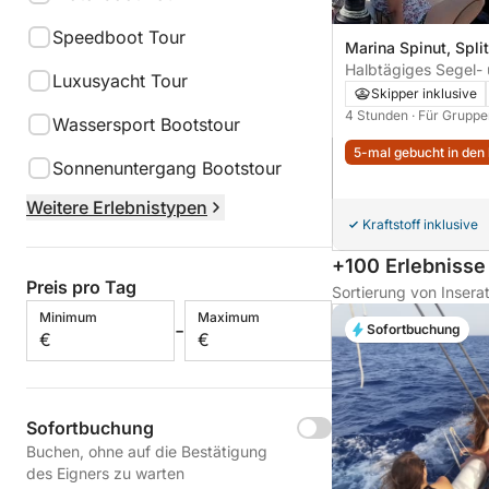
Speedboot Tour
Marina Spinut, Split
Halbtägiges Segel-
Luxusyacht Tour
Schnorchelabenteuer
Skipper inklusive
Kasjuni
4 Stunden
· Für Gruppe
Wassersport Bootstour
5-mal gebucht in den 
Sonnenuntergang Bootstour
Weitere Erlebnistypen
Kraftstoff inklusive
+100 Erlebnisse
Preis pro Tag
Sortierung von Insera
Minimum
Maximum
-
Sofortbuchung
€
€
Sofortbuchung
Buchen, ohne auf die Bestätigung
des Eigners zu warten