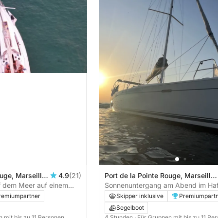
uge, Marseille,
4.9
(21)
Port de la Pointe Rouge, Marseille,
f dem Meer auf einem
Frankreich
Sonnenuntergang am Abend im Ha
s, Frioul oder Côte Bleue
Marseille
remiumpartner
Skipper inklusive
Premiumpart
Segelboot
n mit bis zu 11 Personen
4 Stunden
· Für Gruppen mit bis zu 11 Pe