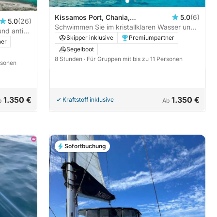
Kissamos Port, Chania,
5.0
(6)
5.0
(26)
Griechenland
Schwimmen Sie im kristallklaren Wasser und
und antike
erkunden Sie die Schönheit von Balos und
Skipper inklusive
Premiumpartner
en
ner
Gramvousa
Segelboot
8 Stunden
· Für Gruppen mit bis zu 11 Personen
rsonen
1.350 €
1.350 €
Kraftstoff inklusive
b
Ab
Sofortbuchung