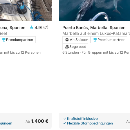
lona, Spanien
4.9
(57)
Puerto Banús, Marbella, Spanien
See!
Marbella auf einem Luxus-Katamar
Stunden Natur und Landschaft
Premiumpartner
Mit Skipper
Premiumpartner
Segelboot
en mit bis zu 12 Personen
6 Stunden
· Für Gruppen mit bis zu 12 Pe
Kraftstoff inklusive
1.400 €
Ab
A
ngungen
Flexible Stornobedingungen