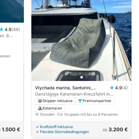
4.9
(48)
an: 6
rsonen
Vlychada marina, Santorini,
4.9
(4)
Griechenland
Ganztägige Katamaran-Kreuzfahrt in
Santorin – Erkunden, Schwimmen und
Skipper inklusive
Premiumpartner
Speisen an Bord der Lagoon 450F
Katamaran
10 Stunden
· Für Gruppen mit bis zu 8 Personen
Kraftstoff inklusive
1.500 €
3.200 €
b
Ab
Flexible Stornobedingungen