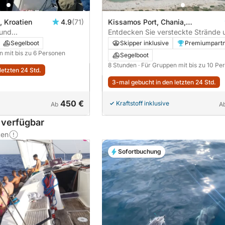
, Kroatien
4.9
(71)
Kissamos Port, Chania,
 und
Griechenland
Entdecken Sie versteckte Strände 
: Čiovo, Altstadt,
Aussichten auf einem entspannend
Segelboot
Skipper inklusive
Premiumpart
Segeltörn
n mit bis zu 6 Personen
Segelboot
8 Stunden
· Für Gruppen mit bis zu 10 Pe
letzten 24 Std.
3-mal gebucht in den letzten 24 Std.
450 €
Kraftstoff inklusive
Ab
A
 verfügbar
ten
Sofortbuchung