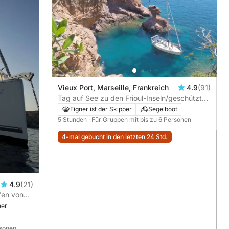
Vieux Port, Marseille, Frankreich
4.9
(91)
Tag auf See zu den Frioul-Inseln/geschützten
Buchten (alles inklusive). Abfahrtszeit Ihrer
Eigner ist der Skipper
Segelboot
Wahl
5 Stunden
· Für Gruppen mit bis zu 6 Personen
4-mal gebucht in den letzten 24 Std.
4.9
(21)
fen von
ner
rsonen