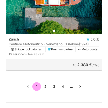
Zürich
5.0
(1)
Cantiere Motonautico - Veneziano | 1 Kabine
(1974)
Skipper obligatorisch
Premiumpartner
Motorboote
10 Personen
· 144 PS
· 9 m
2.380 €
Ab
/ Tag
1
2
3
4
…