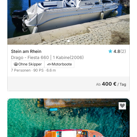
Stein am Rhein
4.8
(2)
Drago - Fiesta 660 | 1 Kabine
(2006)
Ohne Skipper
Motorboote
7 Personen
· 90 PS
· 6.6 m
400 €
Ab
/ Tag