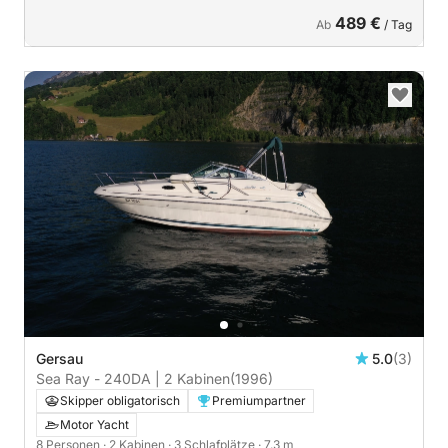
489 €
Ab
/ Tag
Gersau
5.0
(3)
Sea Ray - 240DA | 2 Kabinen
(1996)
Skipper obligatorisch
Premiumpartner
Motor Yacht
8 Personen
· 2 Kabinen
· 3 Schlafplätze
· 7.3 m