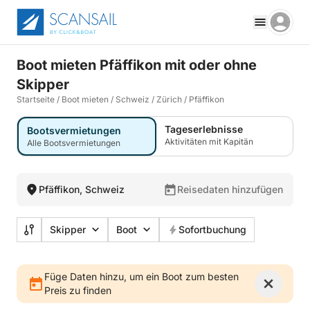
Boot mieten Pfäffikon mit oder ohne
Skipper
Startseite
/
Boot mieten
/
Schweiz
/
Zürich
/
Pfäffikon
Tageserlebnisse
Bootsvermietungen
Aktivitäten mit Kapitän
Alle Bootsvermietungen
Pfäffikon, Schweiz
Reisedaten hinzufügen
Skipper
Boot
Sofortbuchung
Füge Daten hinzu, um ein Boot zum besten
Preis zu finden