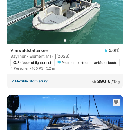
Vierwaldstättersee
5.0
(1)
Bayliner - Element M17 |
(2023)
Skipper obligatorisch
Premiumpartner
Motorboote
4 Personen
· 100 PS
· 5.2 m
390 €
Flexible Stornierung
Ab
/ Tag