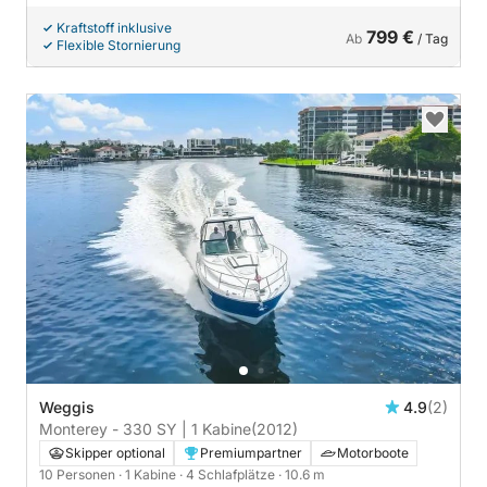
Kraftstoff inklusive
799 €
Ab
/ Tag
Flexible Stornierung
Weggis
4.9
(2)
Monterey - 330 SY | 1 Kabine
(2012)
Skipper optional
Premiumpartner
Motorboote
10 Personen
· 1 Kabine
· 4 Schlafplätze
· 10.6 m