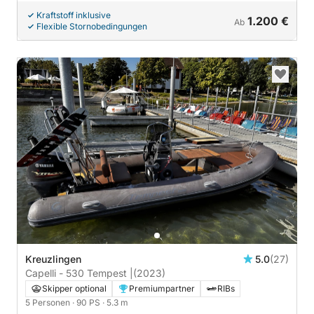
Kraftstoff inklusive
1.200 €
Ab
Flexible Stornobedingungen
Kreuzlingen
5.0
(27)
Capelli - 530 Tempest |
(2023)
Skipper optional
Premiumpartner
RIBs
5 Personen
· 90 PS
· 5.3 m