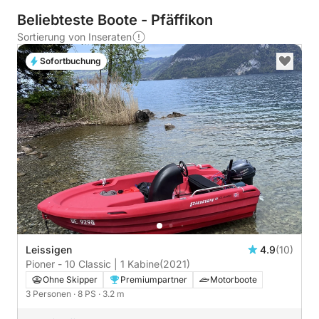
Beliebteste Boote - Pfäffikon
Sortierung von Inseraten
Sofortbuchung
Leissigen
4.9
(10)
Pioner - 10 Classic | 1 Kabine
(2021)
Ohne Skipper
Premiumpartner
Motorboote
3 Personen
· 8 PS
· 3.2 m