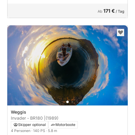
171 €
Ab
/ Tag
Weggis
Invader - BR180 |
(1989)
Skipper optional
Motorboote
4 Personen
· 140 PS
· 5.8 m