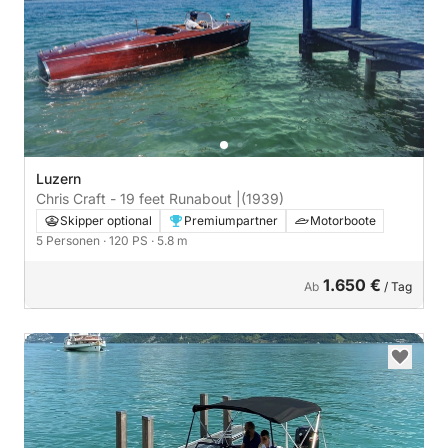
Luzern
Chris Craft - 19 feet Runabout |
(1939)
Skipper optional
Premiumpartner
Motorboote
5 Personen
· 120 PS
· 5.8 m
1.650 €
Ab
/ Tag